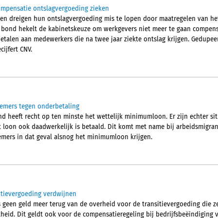
ompensatie ontslagvergoeding zieken
en dreigen hun ontslagvergoeding mis te lopen door maatregelen van het
bond hekelt de kabinetskeuze om werkgevers niet meer te gaan compens
etalen aan medewerkers die na twee jaar ziekte ontslag krijgen. Gedupe
ijfert CNV.
emers tegen onderbetaling
 heeft recht op ten minste het wettelijk minimumloon. Er zijn echter sit
t loon ook daadwerkelijk is betaald. Dit komt met name bij arbeidsmigra
emers in dat geval alsnog het minimumloon krijgen.
itievergoeding verdwijnen
 geen geld meer terug van de overheid voor de transitievergoeding die ze
heid. Dit geldt ook voor de compensatieregeling bij bedrijfsbeëindiging