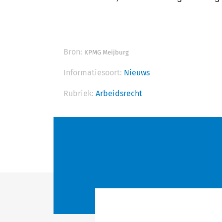
Bron:
KPMG Meijburg
Informatiesoort:
Nieuws
Rubriek:
Arbeidsrecht