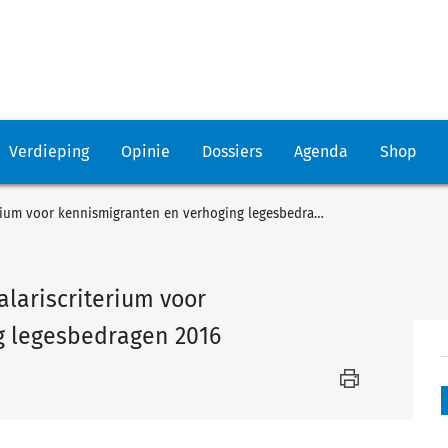
Verdieping
Opinie
Dossiers
Agenda
Shop
Meijburg: Jaarlijkse wijziging salariscriterium voor kennismigranten en verhoging legesbedragen 2016
salariscriterium voor
g legesbedragen 2016