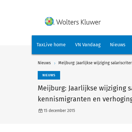
TaxLive home
VN Vandaag
Nieuws
Nieuws
NIEUWS
Meijburg: Jaarlijkse wijziging 
kennismigranten en verhogin
15 december 2015