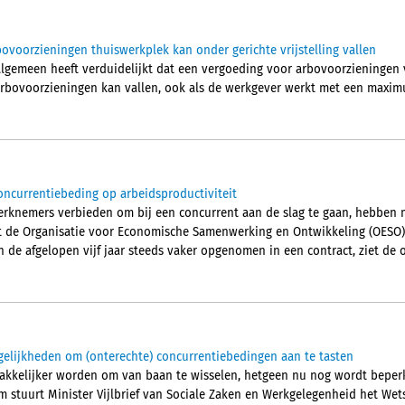
ovoorzieningen thuiswerkplek kan onder gerichte vrijstelling vallen
lgemeen heeft verduidelijkt dat een vergoeding voor arbovoorzieningen
r arbovoorzieningen kan vallen, ook als de werkgever werkt met een maxi
ncurrentiebeding op arbeidsproductiviteit
erknemers verbieden om bij een concurrent aan de slag te gaan, hebben mo
elt de Organisatie voor Economische Samenwerking en Ontwikkeling (OESO)
de afgelopen vijf jaar steeds vaker opgenomen in een contract, ziet de o
elijkheden om (onterechte) concurrentiebedingen aan te tasten
kkelijker worden om van baan te wisselen, hetgeen nu nog wordt beper
 stuurt Minister Vijlbrief van Sociale Zaken en Werkgelegenheid het Wet