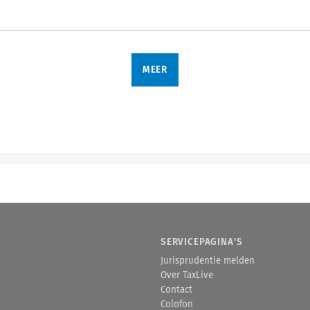
MEER
SERVICEPAGINA'S
Jurisprudentie melden
Over TaxLive
Contact
Colofon