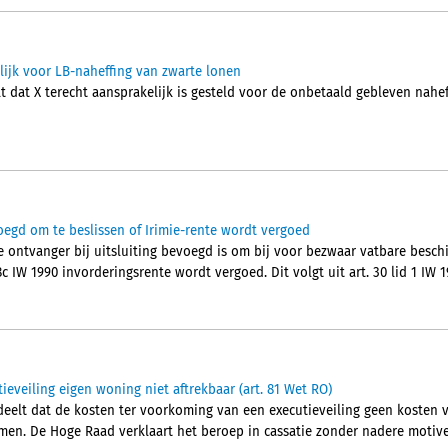
lijk voor LB-naheffing van zwarte lonen
t dat X terecht aansprakelijk is gesteld voor de onbetaald gebleven nahe
oegd om te beslissen of Irimie-rente wordt vergoed
ontvanger bij uitsluiting bevoegd is om bij voor bezwaar vatbare beschik
c IW 1990 invorderingsrente wordt vergoed. Dit volgt uit art. 30 lid 1 IW 
eveiling eigen woning niet aftrekbaar (art. 81 Wet RO)
lt dat de kosten ter voorkoming van een executieveiling geen kosten va
men. De Hoge Raad verklaart het beroep in cassatie zonder nadere motiver