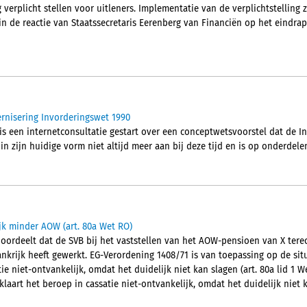
 verplicht stellen voor uitleners. Implementatie van de verplichtstelling 
 in de reactie van Staatssecretaris Eerenberg van Financiën op het eindra
rnisering Invorderingswet 1990
 is een internetconsultatie gestart over een conceptwetsvoorstel dat de 
in zijn huidige vorm niet altijd meer aan bij deze tijd en is op onderdele
jk minder AOW (art. 80a Wet RO)
oordeelt dat de SVB bij het vaststellen van het AOW-pensioen van X ter
ankrijk heeft gewerkt. EG-Verordening 1408/71 is van toepassing op de si
ie niet-ontvankelijk, omdat het duidelijk niet kan slagen (art. 80a lid 1 
laart het beroep in cassatie niet-ontvankelijk, omdat het duidelijk niet ka