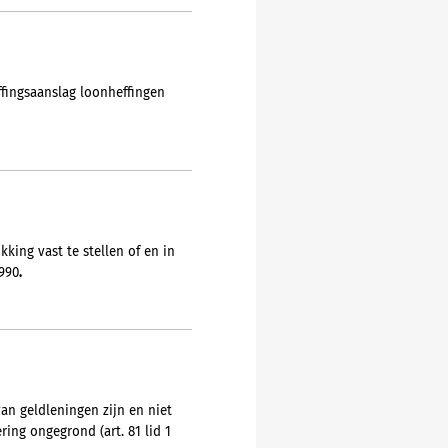
ffingsaanslag loonheffingen
king vast te stellen of en in
1990
.
n geldleningen zijn en niet
ing ongegrond (art. 81 lid 1