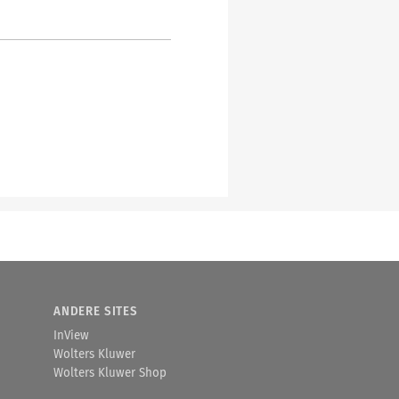
ANDERE SITES
InView
Wolters Kluwer
Wolters Kluwer Shop