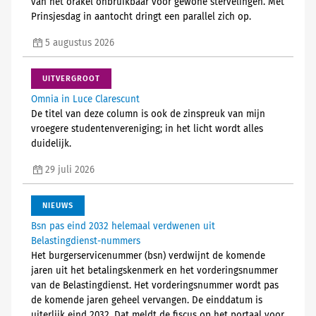
van het orakel onbruikbaar voor gewone stervelingen. Met
Prinsjesdag in aantocht dringt een parallel zich op.
5 augustus 2026
UITVERGROOT
Omnia in Luce Clarescunt
De titel van deze column is ook de zinspreuk van mijn
vroegere studentenvereniging; in het licht wordt alles
duidelijk.
29 juli 2026
NIEUWS
Bsn pas eind 2032 helemaal verdwenen uit
Belastingdienst-nummers
Het burgerservicenummer (bsn) verdwijnt de komende
jaren uit het betalingskenmerk en het vorderingsnummer
van de Belastingdienst. Het vorderingsnummer wordt pas
de komende jaren geheel vervangen. De einddatum is
uiterlijk eind 2032. Dat meldt de fiscus op het portaal voor