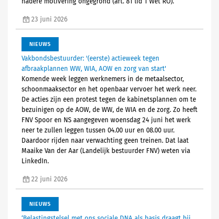
nadere motivering ongegrond (art. 81 lid 1 Wet RO).
23 juni 2026
NIEUWS
Vakbondsbestuurder: '(eerste) actieweek tegen
afbraakplannen WW, WIA, AOW en zorg van start'
Komende week leggen werknemers in de metaalsector,
schoonmaaksector en het openbaar vervoer het werk neer.
De acties zijn een protest tegen de kabinetsplannen om te
bezuinigen op de AOW, de WW, de WIA en de zorg. Zo heeft
FNV Spoor en NS aangegeven woensdag 24 juni het werk
neer te zullen leggen tussen 04.00 uur en 08.00 uur.
Daardoor rijden naar verwachting geen treinen. Dat laat
Maaike Van der Aar (Landelijk bestuurder FNV) weten via
LinkedIn.
22 juni 2026
NIEUWS
‘Belastingstelsel met ons sociale DNA als basis draagt bij