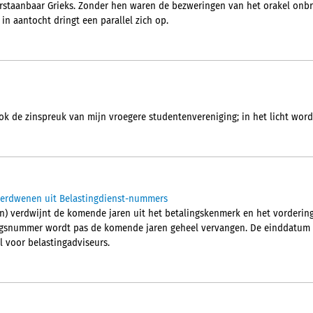
erstaanbaar Grieks. Zonder hen waren de bezweringen van het orakel onb
 in aantocht dringt een parallel zich op.
ok de zinspreuk van mijn vroegere studentenvereniging; in het licht wordt
verdwenen uit Belastingdienst-nummers
n) verdwijnt de komende jaren uit het betalingskenmerk en het vorderi
ngsnummer wordt pas de komende jaren geheel vervangen. De einddatum is
l voor belastingadviseurs.