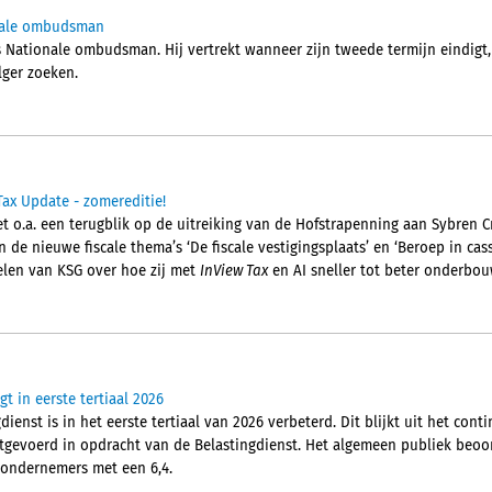
onale ombudsman
 Nationale ombudsman. Hij vertrekt wanneer zijn tweede termijn eindigt, 
ger zoeken.
Tax Update - zomereditie!
t o.a. een terugblik op de uitreiking van de Hofstrapenning aan Sybren C
 de nieuwe fiscale thema’s ‘De fiscale vestigingsplaats’ en ‘Beroep in cass
elen van KSG over hoe zij met
InView Tax
en AI sneller tot beter onderbou
gt in eerste tertiaal 2026
ienst is in het eerste tertiaal van 2026 verbeterd. Dit blijkt uit het cont
gevoerd in opdracht van de Belastingdienst. Het algemeen publiek beoor
 ondernemers met een 6,4.