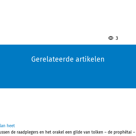
3
Gerelateerde artikelen
lan heet
ussen de raadplegers en het orakel een gilde van tolken – de prophētai –