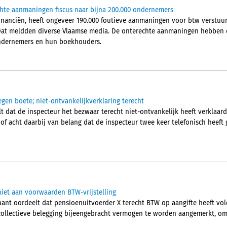
chte aanmaningen fiscus naar bijna 200.000 ondernemers
Financiën, heeft ongeveer 190.000 foutieve aanmaningen voor btw verstu
Dat meldden diverse Vlaamse media. De onterechte aanmaningen hebben d
 ondernemers en hun boekhouders.
egen boete; niet-ontvankelijkverklaring terecht
 dat de inspecteur het bezwaar terecht niet-ontvankelijk heeft verklaard.
hof acht daarbij van belang dat de inspecteur twee keer telefonisch heef
iet aan voorwaarden BTW-vrijstelling
nt oordeelt dat pensioenuitvoerder X terecht BTW op aangifte heeft vol
collectieve belegging bijeengebracht vermogen te worden aangemerkt, om