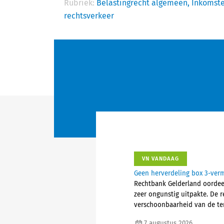
Rubriek:
Belastingrecht algemeen,
Inkomste
rechtsverkeer
VN VANDAAG
Geen herverdeling box 3-ver
Rechtbank Gelderland oordeel
zeer ongunstig uitpakte. De 
verschoonbaarheid van de ter
7 augustus 2026