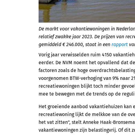
De markt voor vakantiewoningen in Nederland 
relatief zwakke jaar 2023. De prijzen van r
gemiddeld € 246.000, staat in een
rapport
van
Vorig jaar verwisselden ruim 4150 vakantie
eerder. De NVM noemt het opvallend dat de 
factoren zoals de hoge overdrachtsbelasting,
voorgenomen BTW-verhoging van 9% naar 21%
recreatiewoningen blijkt toch minder gevoeli
mee te bewegen met de trends op de reguli
Het groeiende aanbod vakantiehuizen kan ec
recreatiewoning lijkt de melkkoe van de ove
het vat zitten", stelt Anneke Haak-Bronsem
vakantiewoningen zijn belastingvrij. Of dit z