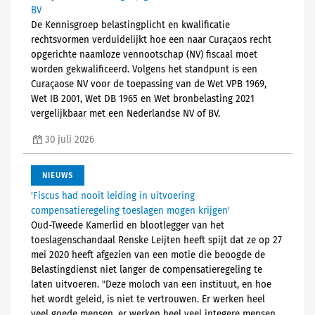
BV
De Kennisgroep belastingplicht en kwalificatie
rechtsvormen verduidelijkt hoe een naar Curaçaos recht
opgerichte naamloze vennootschap (NV) fiscaal moet
worden gekwalificeerd. Volgens het standpunt is een
Curaçaose NV voor de toepassing van de Wet VPB 1969,
Wet IB 2001, Wet DB 1965 en Wet bronbelasting 2021
vergelijkbaar met een Nederlandse NV of BV.
30 juli 2026
NIEUWS
'Fiscus had nooit leiding in uitvoering
compensatieregeling toeslagen mogen krijgen'
Oud-Tweede Kamerlid en blootlegger van het
toeslagenschandaal Renske Leijten heeft spijt dat ze op 27
mei 2020 heeft afgezien van een motie die beoogde de
Belastingdienst niet langer de compensatieregeling te
laten uitvoeren. "Deze moloch van een instituut, en hoe
het wordt geleid, is niet te vertrouwen. Er werken heel
veel goede mensen, er werken heel veel integere mensen.