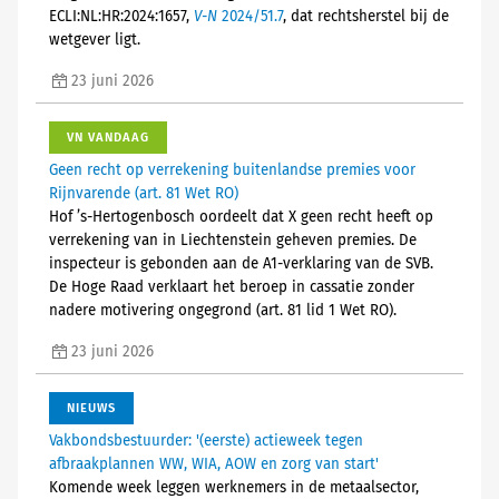
ECLI:NL:HR:2024:1657,
V-N
2024/51.7
, dat rechtsherstel bij de
wetgever ligt.
23 juni 2026
VN VANDAAG
Geen recht op verrekening buitenlandse premies voor
Rijnvarende (art. 81 Wet RO)
Hof ’s-Hertogenbosch oordeelt dat X geen recht heeft op
verrekening van in Liechtenstein geheven premies. De
inspecteur is gebonden aan de A1-verklaring van de SVB.
De Hoge Raad verklaart het beroep in cassatie zonder
nadere motivering ongegrond (art. 81 lid 1 Wet RO).
23 juni 2026
NIEUWS
Vakbondsbestuurder: '(eerste) actieweek tegen
afbraakplannen WW, WIA, AOW en zorg van start'
Komende week leggen werknemers in de metaalsector,