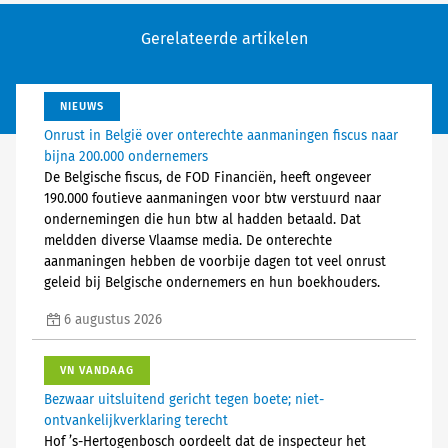
Gerelateerde artikelen
NIEUWS
Onrust in België over onterechte aanmaningen fiscus naar
bijna 200.000 ondernemers
De Belgische fiscus, de FOD Financiën, heeft ongeveer
190.000 foutieve aanmaningen voor btw verstuurd naar
ondernemingen die hun btw al hadden betaald. Dat
meldden diverse Vlaamse media. De onterechte
aanmaningen hebben de voorbije dagen tot veel onrust
geleid bij Belgische ondernemers en hun boekhouders.
6 augustus 2026
VN VANDAAG
Bezwaar uitsluitend gericht tegen boete; niet-
ontvankelijkverklaring terecht
Hof ’s-Hertogenbosch oordeelt dat de inspecteur het