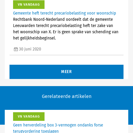
VN VANDAAG
Gemeente heft terecht precariobelasting voor woonschip
Rechtbank Noord-Nederland oordeelt dat de gemeente
Leeuwarden terecht precariobelasting heft ter zake van
het woonschip van X. Er is geen sprake van schending van
het gelijkheidsbeginsel.
30 juni 2020
MEER
Gerelateerde artikelen
VN VANDAAG
Geen herverdeling box 3-vermogen ondanks forse
terugvordering toeslagen