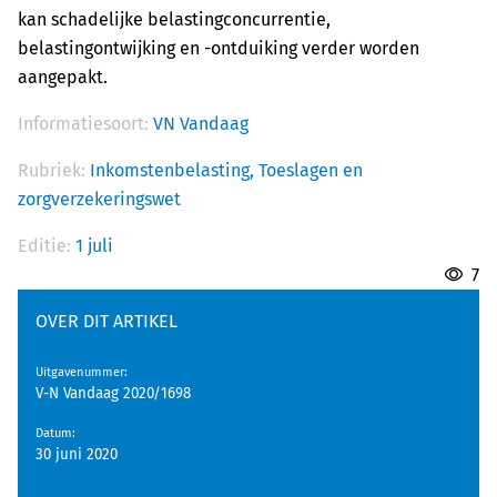
kan schadelijke belastingconcurrentie,
belastingontwijking en -ontduiking verder worden
aangepakt.
Informatiesoort:
VN Vandaag
Rubriek:
Inkomstenbelasting,
Toeslagen en
zorgverzekeringswet
Editie:
1 juli
7
OVER DIT ARTIKEL
Uitgavenummer
:
V-N Vandaag 2020/1698
Datum
:
30 juni 2020