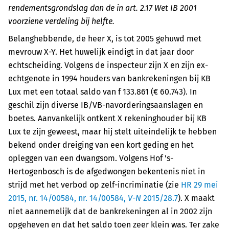
rendementsgrondslag dan de in art. 2.17 Wet IB 2001
voorziene verdeling bij helfte.
Belanghebbende, de heer X, is tot 2005 gehuwd met
mevrouw X-Y. Het huwelijk eindigt in dat jaar door
echtscheiding. Volgens de inspecteur zijn X en zijn ex-
echtgenote in 1994 houders van bankrekeningen bij KB
Lux met een totaal saldo van f 133.861 (€ 60.743). In
geschil zijn diverse IB/VB-navorderingsaanslagen en
boetes. Aanvankelijk ontkent X rekeninghouder bij KB
Lux te zijn geweest, maar hij stelt uiteindelijk te hebben
bekend onder dreiging van een kort geding en het
opleggen van een dwangsom. Volgens Hof 's-
Hertogenbosch is de afgedwongen bekentenis niet in
strijd met het verbod op zelf-incriminatie (zie
HR 29 mei
2015, nr. 14/00584, nr. 14/00584,
V-N
2015/28.7
). X maakt
niet aannemelijk dat de bankrekeningen al in 2002 zijn
opgeheven en dat het saldo toen zeer klein was. Ter zake