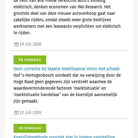
de helft van alle nieuw verkochte auto's volledig
elektrisch, denken economen van ING Research. Het
grootste deel van deze nieuwe autoverkoop gaat naar
zakelijke rijders, omdat steeds meer grote bedrijven
werknemers met een leaseauto verplichten om elektrisch
te rijden.
29 juli 2026
VN VANDAAG
Geen correctie bij taxatie Amerikaanse Volvo met schade
Hof ‘s-Hertogenbosch oordeelt dat na verwijzing door de
Hoge Raad geen gegevens zijn verstrekt waarmee de
waardeverminderende factoren ‘marktsituatie’ en
‘marktsituatie handelaar’ van de koerslijst aannemelijk
zijn gemaakt.
22 juli 2026
VN VANDAAG
Koerslijstmethode voorziet niet in hogere vaststelling