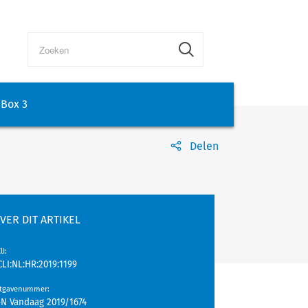
Box 3
Delen
VER DIT ARTIKEL
lI
:
CLI:NL:HR:2019:1199
itgavenummer
:
-N Vandaag 2019/1674