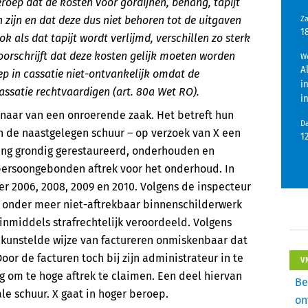
oep dat de kosten voor gordijnen, behang, tapijt
 zijn en dat deze dus niet behoren tot de uitgaven
Z
1
 als dat tapijt wordt verlijmd, verschillen zo sterk
voorschrijft dat deze kosten gelijk moeten worden
We
A
p in cassatie niet-ontvankelijk omdat de
i
ssatie rechtvaardigen (art. 80a Wet RO).
i
enaar van een onroerende zaak. Het betreft hun
D
an de naastgelegen schuur – op verzoek van X een
1
ng grondig gerestaureerd, onderhouden en
persoongebonden aftrek voor het onderhoud. In
er 2006, 2008, 2009 en 2010. Volgens de inspecteur
or onder meer niet-aftrekbaar binnenschilderwerk
inmiddels strafrechtelijk veroordeeld. Volgens
kunstelde wijze van factureren onmiskenbaar dat
oor de facturen toch bij zijn administrateur in te
V
 om te hoge aftrek te claimen. Een deel hiervan
Be
e schuur. X gaat in hoger beroep.
on