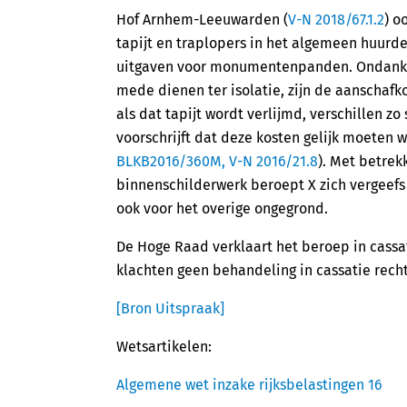
Hof Arnhem-Leeuwarden (
V-N 2018/67.1.2
) o
tapijt en traplopers in het algemeen huurde
uitgaven voor monumentenpanden. Ondanks 
mede dienen ter isolatie, zijn de aanschafko
als dat tapijt wordt verlijmd, verschillen zo
voorschrijft dat deze kosten gelijk moeten
BLKB2016/360M, V-N 2016/21.8
). Met betrek
binnenschilderwerk beroept X zich vergeefs
ook voor het overige ongegrond.
De Hoge Raad verklaart het beroep in cass
klachten geen behandeling in cassatie recht
[Bron Uitspraak]
Wetsartikelen:
Algemene wet inzake rijksbelastingen 16