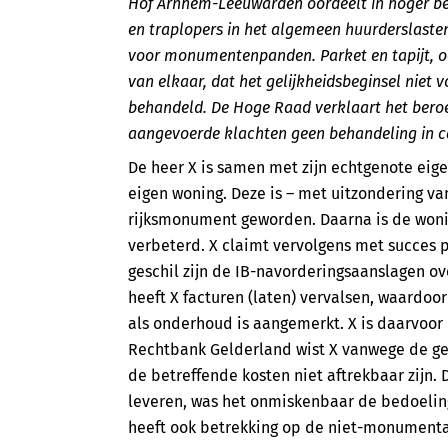
Hof Arnhem-Leeuwarden oordeelt in hoger ber
en traplopers in het algemeen huurderslasten
voor monumentenpanden. Parket en tapijt, ook
van elkaar, dat het gelijkheidsbeginsel niet 
behandeld. De Hoge Raad verklaart het beroe
aangevoerde klachten geen behandeling in ca
De heer X is samen met zijn echtgenote eig
eigen woning. Deze is – met uitzondering v
rijksmonument geworden. Daarna is de woni
verbeterd. X claimt vervolgens met succes 
geschil zijn de IB-navorderingsaanslagen ov
heeft X facturen (laten) vervalsen, waardo
als onderhoud is aangemerkt. X is daarvoor 
Rechtbank Gelderland wist X vanwege de ge
de betreffende kosten niet aftrekbaar zijn. D
leveren, was het onmiskenbaar de bedoeling
heeft ook betrekking op de niet-monumental