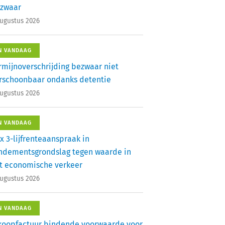
zwaar
augustus 2026
N VANDAAG
rmijnoverschrijding bezwaar niet
rschoonbaar ondanks detentie
augustus 2026
N VANDAAG
x 3-lijfrenteaanspraak in
ndementsgrondslag tegen waarde in
t economische verkeer
augustus 2026
N VANDAAG
koopfactuur bindende voorwaarde voor