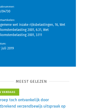
aaknummer
:
8/04730
tsartikelen
:
lgemene wet inzake rijksbelastingen, 16, Wet
nkomstenbelasting 2001, 6.31, Wet
nkomstenbelasting 2001, 3.111
atum
:
2 juli 2019
MEEST GELEZEN
N VANDAAG
roep toch ontvankelijk door
tbrekend verzendbewijs uitspraak op