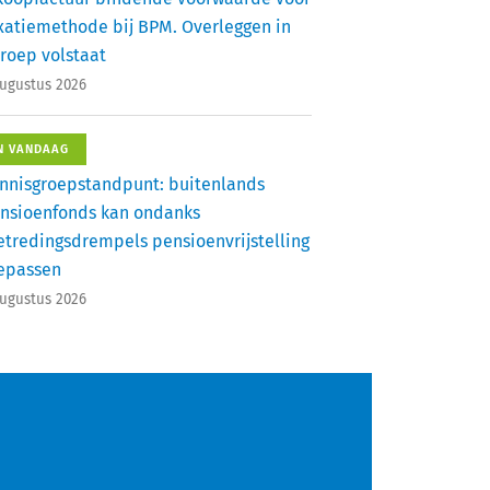
xatiemethode bij BPM. Overleggen in
roep volstaat
augustus 2026
N VANDAAG
nnisgroepstandpunt: buitenlands
nsioenfonds kan ondanks
etredingsdrempels pensioenvrijstelling
epassen
augustus 2026