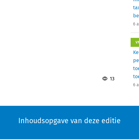
ta
be
6 
V
Ke
pe
to
to
13
6 
Inhoudsopgave van deze editie