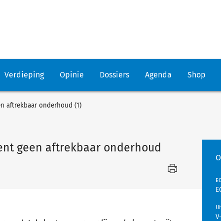
Verdieping
Opinie
Dossiers
Agenda
Shop
n aftrekbaar onderhoud (1)
ent geen aftrekbaar onderhoud
O
EC
E
U
V