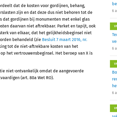
be
ordeelt dat de kosten voor gordijnen, behang,
6 
rslasten zijn en dat deze dus niet behoren tot de
dat gordijnen bij monumenten met enkel glas
sten daarvan niet aftrekbaar. Parket en tapijt, ook
V
 sterk van elkaar, dat het gelijkheidsbeginsel niet
Te
 worden behandeld (zie
Besluit 7 maart 2016, nr.
ve
king tot de niet-aftrekbare kosten van het
6 
 op het vertrouwensbeginsel. Het beroep van X is
V
atie niet-ontvankelijk omdat de aangevoerde
Bo
vaardigen (art. 80a Wet RO).
re
he
6 
V
In