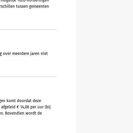
 mogelijk Tozo-vorderingen
erschillen tussen gemeenten
g over meerdere jaren niet
ngen komt doordat deze
fgeleid € 14,06 per uur (bij
ien. Bovendien wordt de