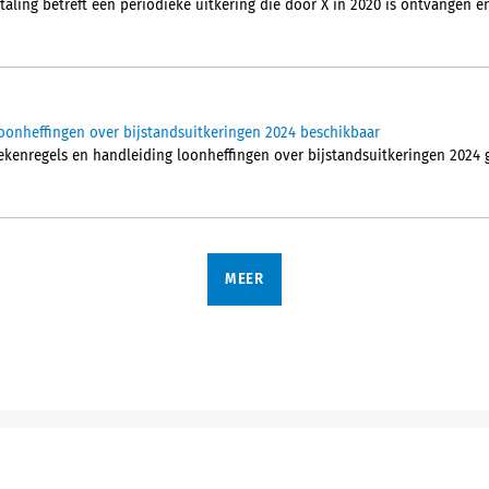
aling betreft een periodieke uitkering die door X in 2020 is ontvangen en
oonheffingen over bijstandsuitkeringen 2024 beschikbaar
rekenregels en handleiding loonheffingen over bijstandsuitkeringen 2024 
MEER