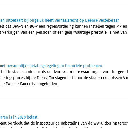
oen uitbetaalt bij ongeluk heeft verhaalsrecht op Deense verzekeraar
eelt dat DRV-N en BG-V een regresvordering kunnen instellen tegen MP e
 verkrijgen van een pensioen of een gelijkwaardige prestatie, is niet van
met persoonlijke betalingsregeling in financiële problemen
m het bestaansminimum als randvoorwaarde te waarborgen voor burgers. Di
deringsproces bij de Dienst Toeslagen dat door de staatssecretarissen 
 de Tweede Kamer is aangeboden.
aren is in 2020 belast
nt oordeelt dat de inspecteur de nabetaling van de WW-uitkering terech