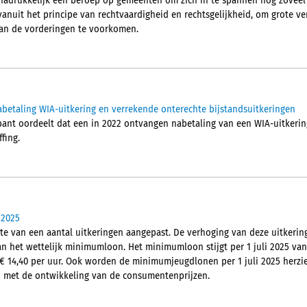
 nadrukkelijk een beroep op gemeenten om zich in te spannen nog zoveel
 vanuit het principe van rechtvaardigheid en rechtsgelijkheid, om grote v
van de vorderingen te voorkomen.
abetaling WIA-uitkering en verrekende onterechte bijstandsuitkeringen
nt oordeelt dat een in 2022 ontvangen nabetaling van een WIA-uitkerin
fing.
 2025
gte van een aantal uitkeringen aangepast. De verhoging van deze uitkeri
n het wettelijk minimumloon. Het minimumloon stijgt per 1 juli 2025 van a
€ 14,40 per uur. Ook worden de minimumjeugdlonen per 1 juli 2025 herz
jn met de ontwikkeling van de consumentenprijzen.