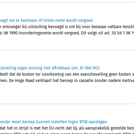
oegd om te beslissen of Irimie-rente wordt vergoed
ontvanger bij uitsluiting bevoegd is om bij voor bezwaar vatbare beschik
c IW 1990 invorderingsrente wordt vergoed. Dit volgt uit art. 30 lid 1 IW 
eveiling eigen woning niet aftrekbaar (art. 81 Wet RO)
lt dat de kosten ter voorkoming van een executieveiling geen kosten va
men. De Hoge Raad verklaart het beroep in cassatie zonder nadere motiver
voerder moet beroep kunnen instellen tegen BTW-aanslagen
 dat het in strijd is met het EU-recht dat QJ, als aansprakelijk gestelde b