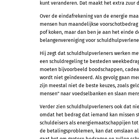
kunt veranderen. Dat maakt het extra zuur dat
Over de eindafrekening van de energie maak
mensen hun maandelijkse voorschotbedrag vo
pof koken, maar dan ben je aan het einde de 
belangenvereniging voor schuldhulpverlene
Hij zegt dat schuldhulpverleners werken me
een schuldregeling te besteden weekbedrag 
moeten bijvoorbeeld boodschappen, cadeaut
wordt niet geïndexeerd. Als gevolg gaan m
zijn meestal niet de beste keuzes, zoals gel
mensen" naar voedselbanken en slaan mens
Verder zien schuldhulpverleners ook dat ni
omdat het bedrag dat iemand kan missen st
schuldeisers als energiemaatschappijen to
de betalingsproblemen, kan dat omslaan als
gaat het om grotere bedragen en zullen schu