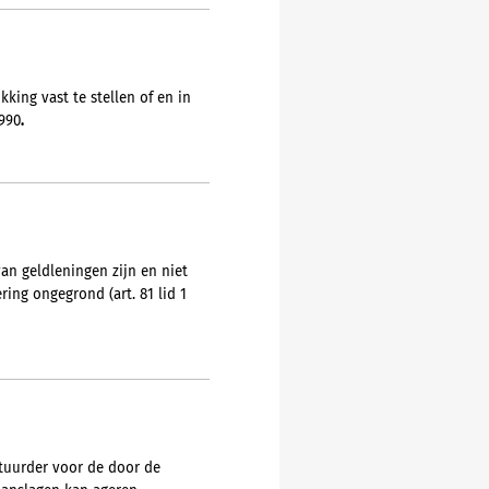
king vast te stellen of en in
1990
.
n geldleningen zijn en niet
ing ongegrond (art. 81 lid 1
estuurder voor de door de