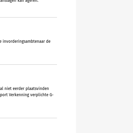
anslagen kan ageren.
de invorderingsambtenaar de
zal niet eerder plaatsvinden
pport Verkenning verplichte G-