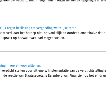
elaten BTW-schuld, niet in eigen naam tegen de aan VN opgelegde BTW-a
ijk tegen beslissing tot vergoeding wettelijke rente
ant verklaart het beroep niet-ontvankelijk en oordeelt ambtshalve dat 
 uitspraak op bezwaar vast had mogen stellen.
ning invoeren voor uitleners
 verplicht stellen voor uitleners. Implementatie van de verplichtstelling 
 in de reactie van Staatssecretaris Eerenberg van Financiën op het eindra