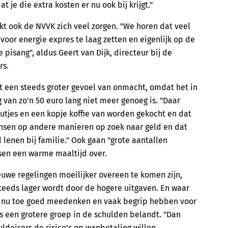
 je die extra kosten er nu ook bij krijgt."
t ook de NVVK zich veel zorgen. "We horen dat veel
or energie expres te laag zetten en eigenlijk op de
pisang", aldus Geert van Dijk, directeur bij de
rs.
t een steeds groter gevoel van onmacht, omdat het in
van zo'n 50 euro lang niet meer genoeg is. "Daar
jes en een kopje koffie van worden gekocht en dat
ensen op andere manieren op zoek naar geld en dat
d lenen bij familie." Ook gaan "grote aantallen
en een warme maaltijd over.
euwe regelingen moeilijker overeen te komen zijn,
eeds lager wordt door de hogere uitgaven. En waar
t nu toe goed meedenken en vaak begrip hebben voor
 een grotere groep in de schulden belandt. "Dan
ldeisers de risico's op wanbetaling willen