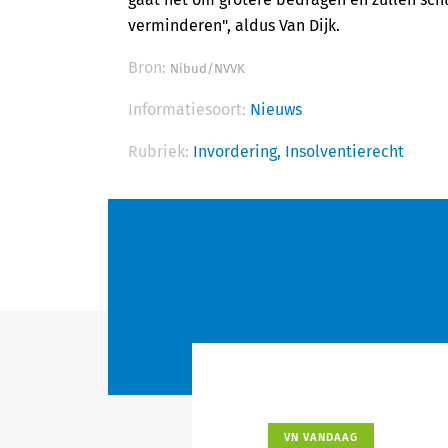
verminderen", aldus Van Dijk.
Bron:
Nibud/NVVK
Informatiesoort:
Nieuws
Rubriek:
Invordering,
Insolventierecht
VN VANDAAG