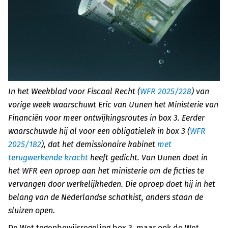
In het Weekblad voor Fiscaal Recht (
WFR 2025/228
) van
vorige week waarschuwt Eric van Uunen het Ministerie van
Financiën voor meer ontwijkingsroutes in box 3. Eerder
waarschuwde hij al voor een obligatielek in box 3 (
WFR
2025/182
), dat het demissionaire kabinet
met
terugwerkende kracht
heeft gedicht. Van Uunen doet in
het WFR een oproep aan het ministerie om de ficties te
vervangen door werkelijkheden. Die oproep doet hij in het
belang van de Nederlandse schatkist, anders staan de
sluizen open.
De Wet tegenbewijsregeling box 3, maar ook de Wet