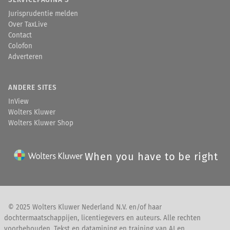
SERVICEPAGINA'S
Jurisprudentie melden
Over TaxLive
Contact
Colofon
Adverteren
ANDERE SITES
InView
Wolters Kluwer
Wolters Kluwer Shop
When you have to be right
© 2025 Wolters Kluwer Nederland N.V. en/of haar
dochtermaatschappijen, licentiegevers en auteurs. Alle rechten
voorbehouden. Tekst en datamining en training van AI en