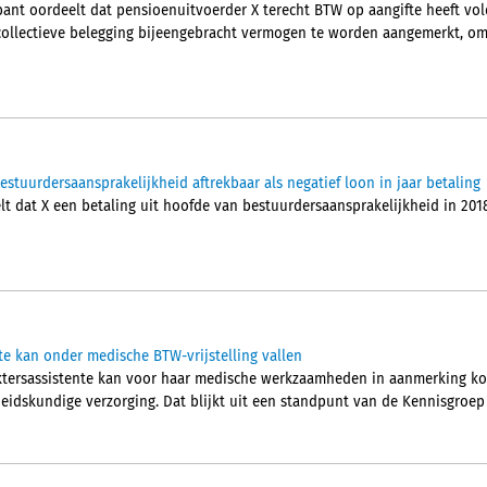
nt oordeelt dat pensioenuitvoerder X terecht BTW op aangifte heeft vol
collectieve belegging bijeengebracht vermogen te worden aangemerkt, om
tuurdersaansprakelijkheid aftrekbaar als negatief loon in jaar betaling
 dat X een betaling uit hoofde van bestuurdersaansprakelijkheid in 2018, 
te kan onder medische BTW-vrijstelling vallen
ktersassistente kan voor haar medische werkzaamheden in aanmerking kom
idskundige verzorging. Dat blijkt uit een standpunt van de Kennisgroep