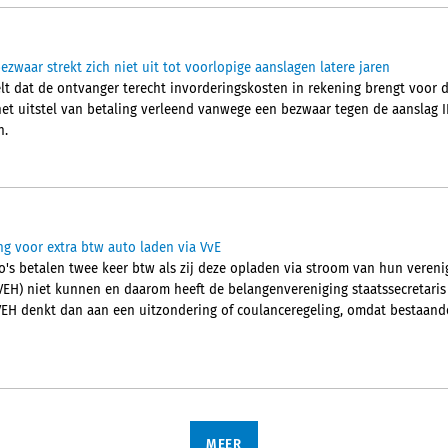
ezwaar strekt zich niet uit tot voorlopige aanslagen latere jaren
t dat de ontvanger terecht invorderingskosten in rekening brengt voor 
et uitstel van betaling verleend vanwege een bezwaar tegen de aanslag IB
n.
ng voor extra btw auto laden via VvE
o's betalen twee keer btw als zij deze opladen via stroom van hun verenig
(VEH) niet kunnen en daarom heeft de belangenvereniging staatssecretaris
EH denkt dan aan een uitzondering of coulanceregeling, omdat bestaande
MEER