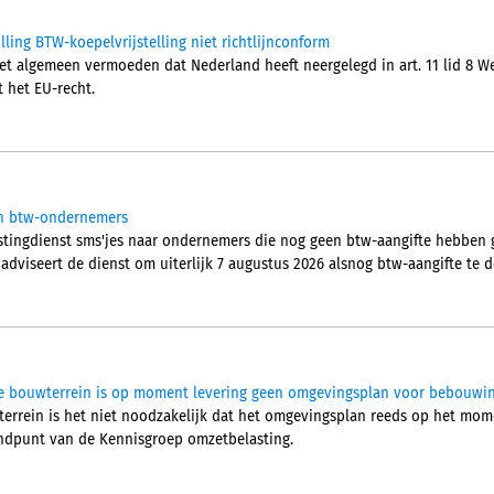
ling BTW-koepelvrijstelling niet richtlijnconform
t algemeen vermoeden dat Nederland heeft neergelegd in art. 11 lid 8 Wet
t het EU-recht.
aan btw-ondernemers
stingdienst sms'jes naar ondernemers die nog geen btw-aangifte hebben 
 adviseert de dienst om uiterlijk 7 augustus 2026 alsnog btw-aangifte te 
tie bouwterrein is op moment levering geen omgevingsplan voor bebouwi
wterrein is het niet noodzakelijk dat het omgevingsplan reeds op het mo
tandpunt van de Kennisgroep omzetbelasting.