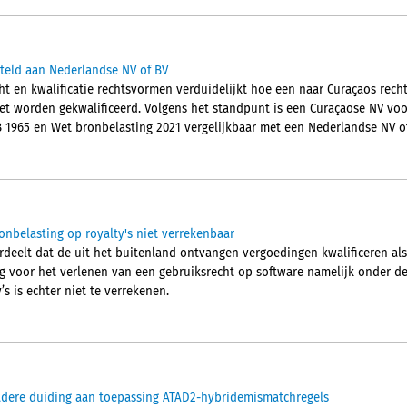
steld aan Nederlandse NV of BV
ht en kwalificatie rechtsvormen verduidelijkt hoe een naar Curaçaos rec
et worden gekwalificeerd. Volgens het standpunt is een Curaçaose NV vo
B 1965 en Wet bronbelasting 2021 vergelijkbaar met een Nederlandse NV of
onbelasting op royalty's niet verrekenbaar
eelt dat de uit het buitenland ontvangen vergoedingen kwalificeren als 
g voor het verlenen van een gebruiksrecht op software namelijk onder de t
s is echter niet te verrekenen.
nadere duiding aan toepassing ATAD2-hybridemismatchregels