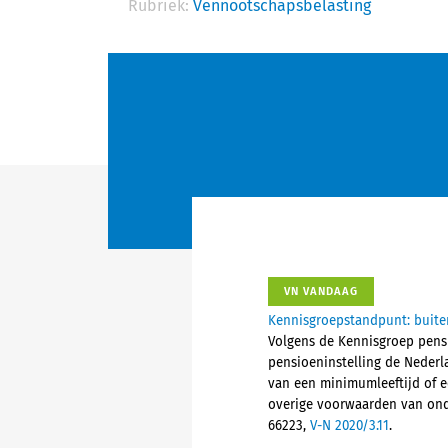
Rubriek:
Vennootschapsbelasting
VN VANDAAG
Kennisgroepstandpunt: buite
Volgens de Kennisgroep pensi
pensioeninstelling de Nederl
van een minimumleeftijd of e
overige voorwaarden van onder
66223,
V-N 2020/3.11
.