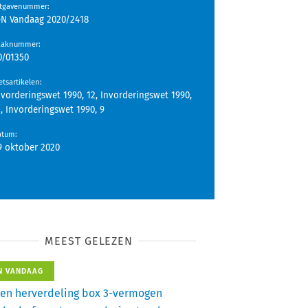
itgavenummer
:
-N Vandaag 2020/2418
aaknummer
:
0/01350
tsartikelen
:
nvorderingswet 1990, 12, Invorderingswet 1990,
1, Invorderingswet 1990, 9
atum
:
9 oktober 2020
MEEST GELEZEN
N VANDAAG
en herverdeling box 3-vermogen