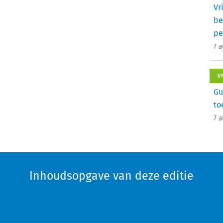
Vr
be
pe
7 
V
Gu
to
7 
Inhoudsopgave van deze editie