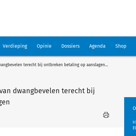
Verdieping
Opinie
Dossiers
Agenda
Shop
Aanmaningskosten en kosten van dwangbevelen terecht bij ontbreken betaling op aanslagen (1)
van dwangbevelen terecht bij
gen
O
EC
E