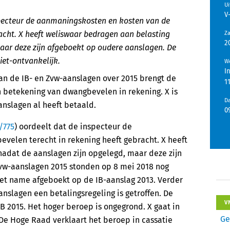
U
V
pecteur de aanmaningskosten en kosten van de
acht. X heeft weliswaar bedragen aan belasting
Z
2
aar deze zijn afgeboekt op oudere aanslagen. De
iet-ontvankelijk.
We
I
van de IB- en Zvw-aanslagen over 2015 brengt de
1
 betekening van dwangbevelen in rekening. X is
D
aanslagen al heeft betaald.
0
/775
) oordeelt dat de inspecteur de
elen terecht in rekening heeft gebracht. X heeft
adat de aanslagen zijn opgelegd, maar deze zijn
Zvw-aanslagen 2015 stonden op 8 mei 2018 nog
et name afgeboekt op de IB-aanslag 2013. Verder
nslagen een betalingsregeling is getroffen. De
V
B 2015. Het hoger beroep is ongegrond. X gaat in
Ge
. De Hoge Raad verklaart het beroep in cassatie