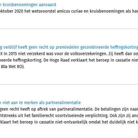
en kruisbenoemingen aanvaard
 oktober 2020 het wetsvoorstel amicus curiae en kruisbenoemingen als 
g verblijf heeft geen recht op premiedelen gecombineerde heffingskortin
X in 2015 niet verzekerd was voor de volksverzekeringen. Zij heeft dan o
erde heffingskorting. De Hoge Raad verklaart het beroep in cassatie nie
. 80a Wet RO).
n niet aan te merken als partneralimentatie
een recht heeft op aftrek van partneralimentatie. De betalingen zijn naa
streeks uit het familierecht voortvloeiende verplichting. Ook zijn zij and
laart het beroep in cassatie niet-ontvankelijk omdat het duidelijk niet k