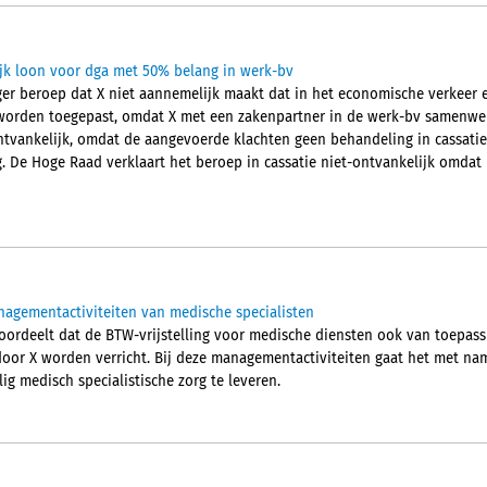
lijk loon voor dga met 50% belang in werk-bv
er beroep dat X niet aannemelijk maakt dat in het economische verkeer ee
orden toegepast, omdat X met een zakenpartner in de werk-bv samenwer
ontvankelijk, omdat de aangevoerde klachten geen behandeling in cassatie
. De Hoge Raad verklaart het beroep in cassatie niet-ontvankelijk omdat 
nagementactiviteiten van medische specialisten
rdeelt dat de BTW-vrijstelling voor medische diensten ook van toepass
oor X worden verricht. Bij deze managementactiviteiten gaat het met n
lig medisch specialistische zorg te leveren.