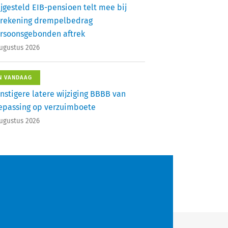
ijgesteld EIB-pensioen telt mee bij
rekening drempelbedrag
rsoonsgebonden aftrek
augustus 2026
N VANDAAG
nstigere latere wijziging BBBB van
epassing op verzuimboete
augustus 2026