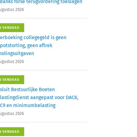
danks forse terugvordering toeslagen
augustus 2026
N VANDAAG
erboeking collegegeld is geen
potstorting, geen aftrek
holingsuitgaven
augustus 2026
N VANDAAG
sluit Bestuurlijke Boeten
lastingdienst aangepast voor DAC8,
C9 en minimumbelasting
augustus 2026
N VANDAAG