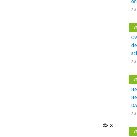
on
7 
V
Ov
de
sc
7 
V
Be
Be
DA
7 
8
V