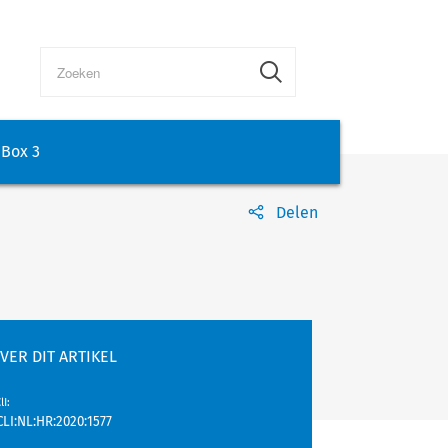
Box 3
Delen
VER DIT ARTIKEL
lI
:
CLI:NL:HR:2020:1577