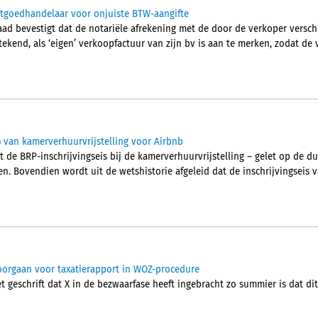
stgoedhandelaar voor onjuiste BTW-aangifte
ad bevestigt dat de notariële afrekening met de door de verkoper versc
tekend, als ‘eigen’ verkoopfactuur van zijn bv is aan te merken, zodat d
G van kamerverhuurvrijstelling voor Airbnb
 de BRP-inschrijvingseis bij de kamerverhuurvrijstelling – gelet op de dui
. Bovendien wordt uit de wetshistorie afgeleid dat de inschrijvingseis v
oorgaan voor taxatierapport in WOZ-procedure
t geschrift dat X in de bezwaarfase heeft ingebracht zo summier is dat d