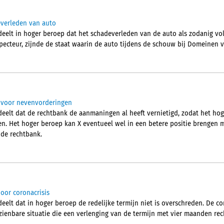
everleden van auto
elt in hoger beroep dat het schadeverleden van de auto als zodanig vol
specteur, zijnde de staat waarin de auto tijdens de schouw bij Domeinen 
k voor nevenvorderingen
lt dat de rechtbank de aanmaningen al heeft vernietigd, zodat het hoge
en. Het hoger beroep kan X eventueel wel in een betere positie brengen m
 de rechtbank.
door coronacrisis
lt dat in hoger beroep de redelijke termijn niet is overschreden. De c
zienbare situatie die een verlenging van de termijn met vier maanden rec