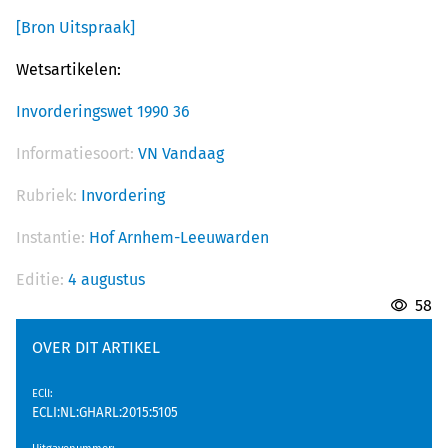
[Bron Uitspraak]
Wetsartikelen:
Invorderingswet 1990 36
Informatiesoort:
VN Vandaag
Rubriek:
Invordering
Instantie:
Hof Arnhem-Leeuwarden
Editie:
4 augustus
58
OVER DIT ARTIKEL
EClI
:
ECLI:NL:GHARL:2015:5105