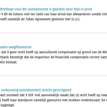
 aftrekbaar voor BV: overeenkomst is gesloten door DGA in privé
X BV de tokens niet ten laste van haar winst kan afwaarderen omdat niet z
 heeft namelijk de Token Agreement gesloten met Q LLC.
atie aangifteselectie
 dat X geen recht heeft op aanvullende compensatie op grond van de W
htbank bevestigt dat de inspecteur de financiële compensatie correct vast
tie bestaat.
j verbouwing woonboerderij terecht gecorrigeerd
nt oordeelt dat X VOF niet aannemelijk maakt dat zij recht heeft op mee
Zij heeft haar standpunt namelijk geenszins met stukken onderbouwd. De 
 opgelegd.