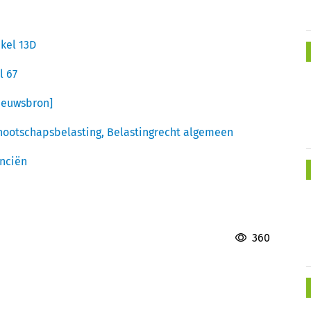
kel 13D
l 67
ieuwsbron]
nootschapsbelasting,
Belastingrecht algemeen
anciën
360