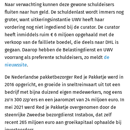
Naar verwachting kunnen deze gewone schuldeisers
fluiten naar hun geld. De schuldenlast wordt immers nog
groter, want uitkeringsinstantie UWV heeft haar
vordering nog niet ingediend bij de curator. De curator
heeft inmiddels ruim € 6 miljoen opgehaald met de
verkoop van de failliete boedel, die deels naar DHL is
gegaan.
Daarop hebben de Belastingdienst en UWV
voorrang als preferente schuldeisers, zo meldt
de
nieuwssite
.
De Nederlandse pakketbezorger Red je Pakketje werd in
2016 opgericht, en groeide in sneltreinvaart uit tot een
bedrijf met bijna duizend eigen medewerkers, nog eens
zo'n 300 zzp'ers en een jaaromzet van 24 miljoen euro. In
mei 2021 werd Red je Pakketje overgenomen door de
steenrijke Zweedse bezorgdienst Instabox, dat zelf
recent 265 miljoen euro aan groeikapitaal ophaalde bij
investeerders.