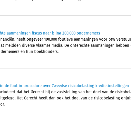
chte aanmaningen fiscus naar bijna 200.000 ondernemers
Financiën, heeft ongeveer 190.000 foutieve aanmaningen voor btw verstu
Dat meldden diverse Vlaamse media. De onterechte aanmaningen hebben d
 ondernemers en hun boekhouders.
in de fout in procedure over Zweedse risicobelasting kredietinstellingen
ludeert dat het Gerecht bij de vaststelling van het doel van de risicobel
itgelegd. Het Gerecht heeft dan ook het doel van de risicobelasting onjuis
or.