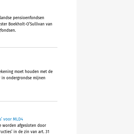
enlandse pensioenfondsen
ster Boekholt-O’Sullivan van
gfondsen.
 rekening moet houden met de
er in ondergrondse mijnen
es’ voor MLD4
die worden afgesloten door
cties’ in de zin van art. 31