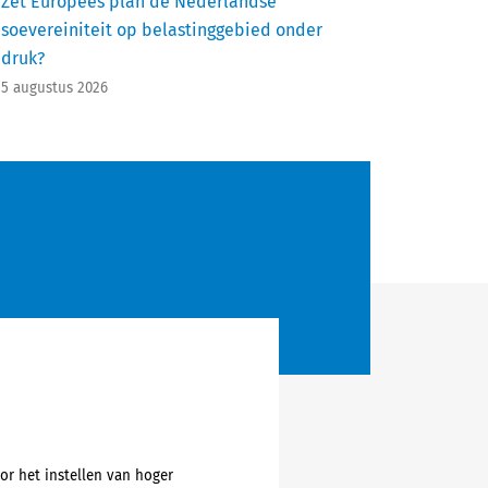
Zet Europees plan de Nederlandse
soevereiniteit op belastinggebied onder
druk?
5 augustus 2026
oor het instellen van hoger