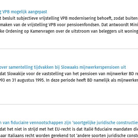
ing VPB mogelijk aangepast
t besluit subjectieve vrijstelling VPB modernisering behoeft, zodat buit
aken van de vrijstelling VPB voor pensioenfondsen. Dat antwoordt Mini
jke Ordening op Kamervragen over de uitstroom van beleggers uit wonin
 over samentelling tijdvakken bij Slowaaks mijnwerkerspensioen uit
t dat Slowakije voor de vaststelling van het pensioen van mijnwerker BD
1993 en 31 augustus 1995. In deze periode heeft BD namelijk als mijnwerk
n van fiduciaire vennootschappen zijn ‘soortgelijke juridische constructi
 dat het niet in strijd met het EU-recht is dat Italië fiduciaire mandaten 
ar Italiaans recht worden gerekend tot ‘andere soorten juridische constru