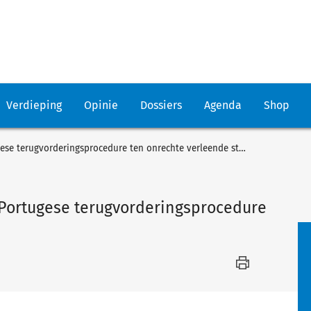
Verdieping
Opinie
Dossiers
Agenda
Shop
Geen opschorting mogelijk in Portugese terugvorderingsprocedure ten onrechte verleende steun
 Portugese terugvorderingsprocedure