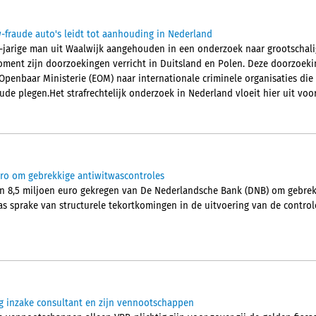
fraude auto's leidt tot aanhouding in Nederland
1-jarige man uit Waalwijk aangehouden in een onderzoek naar grootschali
ment zijn doorzoekingen verricht in Duitsland en Polen. Deze doorzoek
penbaar Ministerie (EOM) naar internationale criminele organisaties die
de plegen.Het strafrechtelijk onderzoek in Nederland vloeit hier uit voor
o om gebrekkige antiwitwascontroles
n 8,5 miljoen euro gekregen van De Nederlandsche Bank (DNB) om gebrek
s sprake van structurele tekortkomingen in de uitvoering van de controle
g inzake consultant en zijn vennootschappen