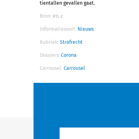
tientallen gevallen gaat.
Bron:
RTL Z
Informatiesoort:
Nieuws
Rubriek:
Strafrecht
Dossiers:
Corona
Carrousel:
Carrousel