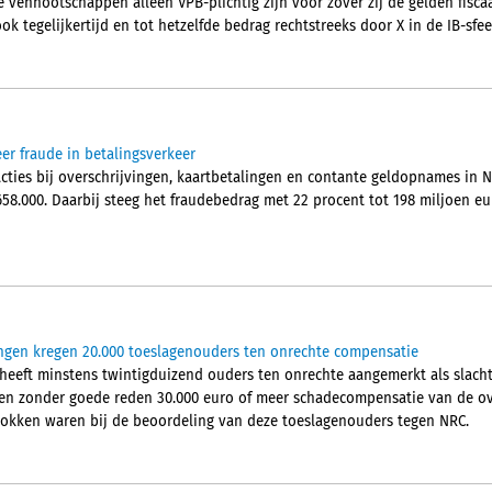
 vennootschappen alleen VPB-plichtig zijn voor zover zij de gelden fisca
ok tegelijkertijd en tot hetzelfde bedrag rechtstreeks door X in de IB-sfe
er fraude in betalingsverkeer
acties bij overschrijvingen, kaartbetalingen en contante geldopnames in 
658.000. Daarbij steeg het fraudebedrag met 22 procent tot 198 miljoen 
gen kregen 20.000 toeslagenouders ten onrechte compensatie
 heeft minstens twintigduizend ouders ten onrechte aangemerkt als slacht
ben zonder goede reden 30.000 euro of meer schadecompensatie van de ov
okken waren bij de beoordeling van deze toeslagenouders tegen NRC.