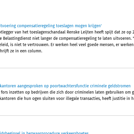
uitvoering compensatieregeling toeslagen mogen krijgen'
legger van het toeslagenschandaal Renske Leijten heeft spijt dat ze op 2
 Belastingdienst niet langer de compensatieregeling te laten uitvoeren.
eleid, is niet te vertrouwen. Er werken heel veel goede mensen, er werken
hrijft ze in een column.
ekantoren aangesproken op poortwachtersfunctie criminele geldstromen
 fors inzetten op bedrijven die zich door criminelen laten gebruiken om 
ntoren die hun ogen sluiten voor illegale transacties, heeft justitie in he
idsbeginsel in bezwaarprocedure verkeersboetes