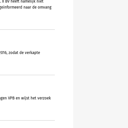
 X BV heeft namelijk niet
t geïnformeerd naar de omvang
016, zodat de verkapte
agen VPB en wijst het verzoek