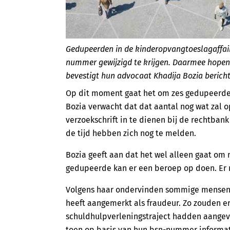
Gedupeerden in de kinderopvangtoeslagaffair
nummer gewijzigd te krijgen. Daarmee hopen 
bevestigt hun advocaat Khadija Bozia berich
Op dit moment gaat het om zes gedupeerden
Bozia verwacht dat dat aantal nog wat zal o
verzoekschrift in te dienen bij de rechtb
de tijd hebben zich nog te melden.
Bozia geeft aan dat het wel alleen gaat om 
gedupeerde kan er een beroep op doen. Er m
Volgens haar ondervinden sommige mensen 
heeft aangemerkt als fraudeur. Zo zouden e
schuldhulpverleningstraject hadden aange
toen op basis van hun bsn-nummer informat