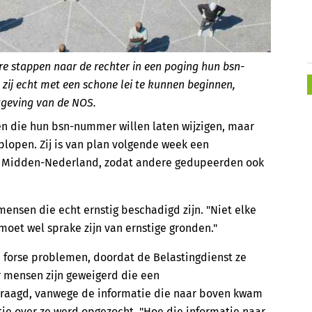
e stappen naar de rechter in een poging hun bsn-
zij echt met een schone lei te kunnen beginnen,
tgeving van de NOS.
 die hun bsn-nummer willen laten wijzigen, maar
plopen. Zij is van plan volgende week een
ank Midden-Nederland, zodat andere gedupeerden ook
mensen die echt ernstig beschadigd zijn. "Niet elke
oet wel sprake zijn van ernstige gronden."
forse problemen, doordat de Belastingdienst ze
r mensen zijn geweigerd die een
vraagd, vanwege de informatie die naar boven kwam
ie over ze werd opgezocht. "Hoe die informatie naar