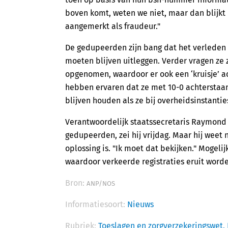
boven komt, weten we niet, maar dan blijkt 
aangemerkt als fraudeur."
De gedupeerden zijn bang dat het verleden z
moeten blijven uitleggen. Verder vragen ze z
opgenomen, waardoor er ook een ‘kruisje’ a
hebben ervaren dat ze met 10-0 achterstaa
blijven houden als ze bij overheidsinstanti
Verantwoordelijk staatssecretaris Raymond
gedupeerden, zei hij vrijdag. Maar hij weet
oplossing is. "Ik moet dat bekijken." Mogel
waardoor verkeerde registraties eruit worden
Bron:
ANP/NOS
Informatiesoort:
Nieuws
Rubriek:
Toeslagen en zorgverzekeringswet,