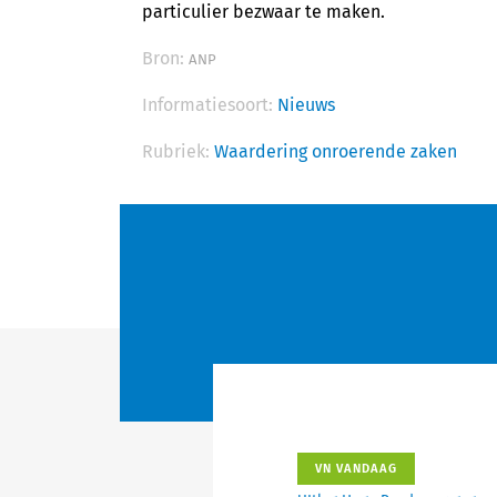
particulier bezwaar te maken.
Bron:
ANP
Informatiesoort:
Nieuws
Rubriek:
Waardering onroerende zaken
VN VANDAAG