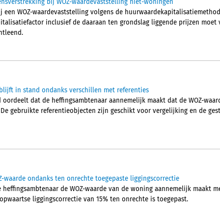
nsverstrekking bij WOZ-waardevaststelling niet-woningen
ij een WOZ-waardevaststelling volgens de huurwaardekapitalisatiemetho
alisatiefactor inclusief de daaraan ten grondslag liggende prijzen moet 
ntleend.
ijft in stand ondanks verschillen met referenties
oordeelt dat de heffingsambtenaar aannemelijk maakt dat de WOZ-waard
. De gebruikte referentieobjecten zijn geschikt voor vergelijking en de ge
-waarde ondanks ten onrechte toegepaste liggingscorrectie
e heffingsambtenaar de WOZ-waarde van de woning aannemelijk maakt me
opwaartse liggingscorrectie van 15% ten onrechte is toegepast.