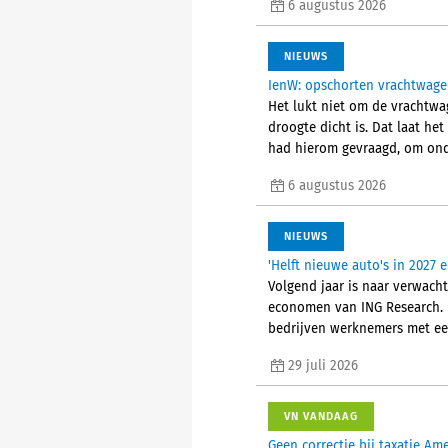
6 augustus 2026
NIEUWS
IenW: opschorten vrachtwagen
Het lukt niet om de vrachtwa
droogte dicht is. Dat laat he
had hierom gevraagd, om ond
6 augustus 2026
NIEUWS
'Helft nieuwe auto's in 2027 
Volgend jaar is naar verwacht
economen van ING Research. H
bedrijven werknemers met een
29 juli 2026
VN VANDAAG
Geen correctie bij taxatie A