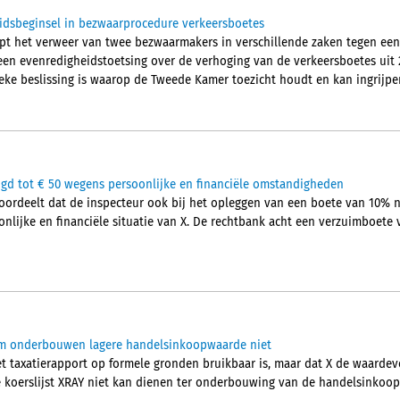
idsbeginsel in bezwaarprocedure verkeersboetes
pt het verweer van twee bezwaarmakers in verschillende zaken tegen een
en evenredigheidstoetsing over de verhoging van de verkeersboetes uit 2
tieke beslissing is waarop de Tweede Kamer toezicht houdt en kan ingrijpe
gd tot € 50 wegens persoonlijke en financiële omstandigheden
ordeelt dat de inspecteur ook bij het opleggen van een boete van 10%
nlijke en financiële situatie van X. De rechtbank acht een verzuimboete
aim onderbouwen lagere handelsinkoopwaarde niet
t taxatierapport op formele gronden bruikbaar is, maar dat X de waard
 koerslijst XRAY niet kan dienen ter onderbouwing van de handelsinkoo