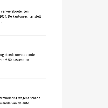
 verkeersboete. Een
024. De kantonrechter stelt
n.
 nog steeds onvoldoende
 van € 50 passend en
evermindering wegens schade
pwaarde van de auto.