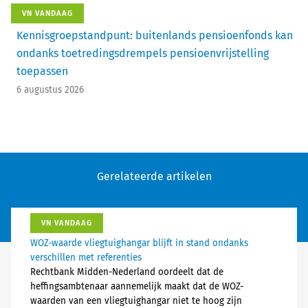
VN VANDAAG
Kennisgroepstandpunt: buitenlands pensioenfonds kan
ondanks toetredingsdrempels pensioenvrijstelling
toepassen
6 augustus 2026
Gerelateerde artikelen
VN VANDAAG
WOZ-waarde vliegtuighangar blijft in stand ondanks
verschillen met referenties
Rechtbank Midden-Nederland oordeelt dat de
heffingsambtenaar aannemelijk maakt dat de WOZ-
waarden van een vliegtuighangar niet te hoog zijn