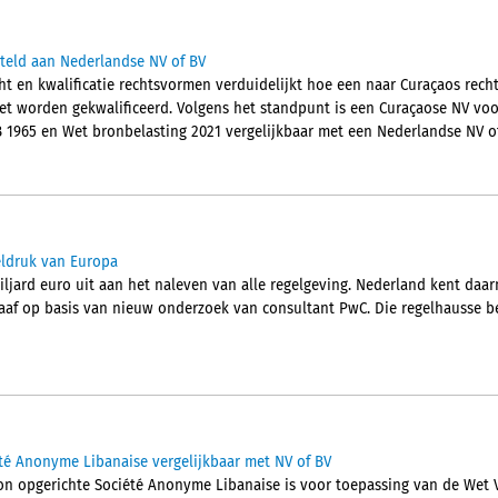
steld aan Nederlandse NV of BV
ht en kwalificatie rechtsvormen verduidelijkt hoe een naar Curaçaos rec
et worden gekwalificeerd. Volgens het standpunt is een Curaçaose NV vo
B 1965 en Wet bronbelasting 2021 vergelijkbaar met een Nederlandse NV of
eldruk van Europa
miljard euro uit aan het naleven van alle regelgeving. Nederland kent da
graaf op basis van nieuw onderzoek van consultant PwC. Die regelhausse b
té Anonyme Libanaise vergelijkbaar met NV of BV
on opgerichte Société Anonyme Libanaise is voor toepassing van de Wet V