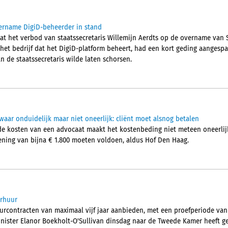
ername DigiD-beheerder in stand
at het verbod van staatssecretaris Willemijn Aerdts op de overname van 
, het bedrijf dat het DigiD-platform beheert, had een kort geding aanges
an de staatssecretaris wilde laten schorsen.
aar onduidelijk maar niet oneerlijk: cliënt moet alsnog betalen
de kosten van een advocaat maakt het kostenbeding niet meteen oneerlijk
ening van bijna € 1.800 moeten voldoen, aldus Hof Den Haag.
erhuur
uurcontracten van maximaal vijf jaar aanbieden, met een proefperiode va
ister Elanor Boekholt-O'Sullivan dinsdag naar de Tweede Kamer heeft g