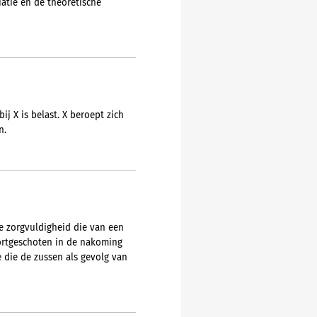
atie en de theoretische
j X is belast. X beroept zich
n.
e zorgvuldigheid die van een
ortgeschoten in de nakoming
 die de zussen als gevolg van