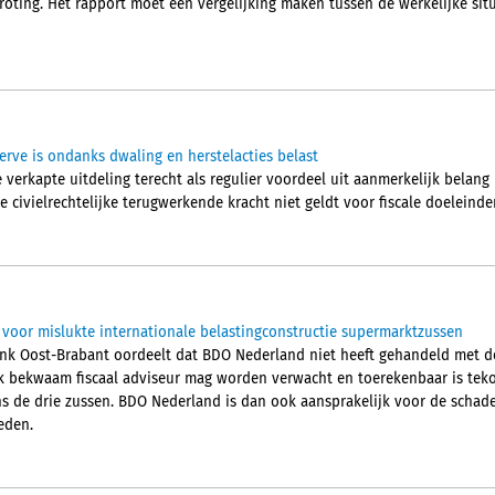
oting. Het rapport moet een vergelijking maken tussen de werkelijke situ
erve is ondanks dwaling en herstelacties belast
verkapte uitdeling terecht als regulier voordeel uit aanmerkelijk belang bi
 civielrechtelijke terugwerkende kracht niet geldt voor fiscale doeleinde
voor mislukte internationale belastingconstructie supermarktzussen
nk Oost-Brabant oordeelt dat BDO Nederland niet heeft gehandeld met d
jk bekwaam fiscaal adviseur mag worden verwacht en toerekenbaar is tek
ns de drie zussen. BDO Nederland is dan ook aansprakelijk voor de schade
eden.