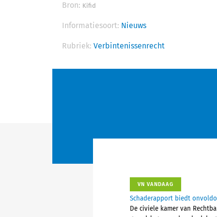
Bron:
Kifid
Informatiesoort:
Nieuws
Rubriek:
Verbintenissenrecht
VN VANDAAG
Schaderapport biedt onvoldo
De civiele kamer van Rechtba