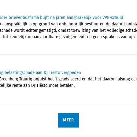
der brievenbusfirma blijft na jaren aansprakelijk voor VPB-schuld
 aansprakelijk is op grond van onbehoorlijk bestuur en de daaruit onts
chade wordt echter gematigd, omdat toewijzing van het volledige schade
 tot kennelijk onaanvaardbare gevolgen leidt en geen sprake is van opze
g belastingschade aan DJ Tiësto vergoeden
reenberg Traurig onjuist heeft geadviseerd en dat het daarom alsnog ee
telijke rente aan DJ Tiësto moet betalen.
MEER