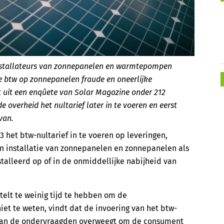
 installateurs van zonnepanelen en warmtepompen
de btw op zonnepanelen fraude en oneerlijke
kt uit een enqûete van Solar Magazine onder 212
e overheid het nultarief later in te voeren en eerst
van.
3 het btw-nultarief in te voeren op leveringen,
n installatie van zonnepanelen en zonnepanelen als
alleerd op of in de onmiddellijke nabijheid van
stelt te weinig tijd te hebben om de
niet te weten, vindt dat de invoering van het btw-
t van de ondervraagden overweegt om de consument