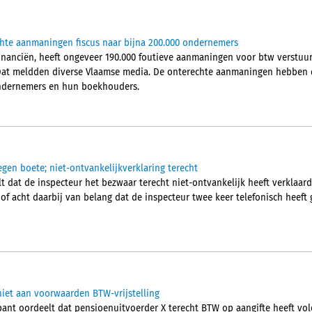
chte aanmaningen fiscus naar bijna 200.000 ondernemers
Financiën, heeft ongeveer 190.000 foutieve aanmaningen voor btw verstu
Dat meldden diverse Vlaamse media. De onterechte aanmaningen hebben d
 ondernemers en hun boekhouders.
egen boete; niet-ontvankelijkverklaring terecht
 dat de inspecteur het bezwaar terecht niet-ontvankelijk heeft verklaard.
hof acht daarbij van belang dat de inspecteur twee keer telefonisch heef
iet aan voorwaarden BTW-vrijstelling
nt oordeelt dat pensioenuitvoerder X terecht BTW op aangifte heeft vol