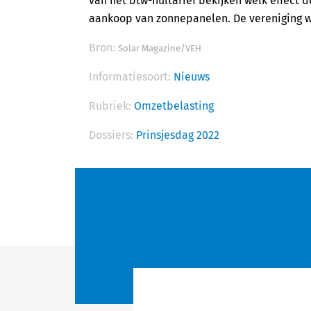
van het btw-nultarief bekijken welk effect 
aankoop van zonnepanelen. De vereniging w
Bron:
Solar Magazine/VEH
Informatiesoort:
Nieuws
Rubriek:
Omzetbelasting
Dossiers:
Prinsjesdag 2022