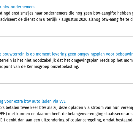
aan btw-ondernemers
stingdienst sms'jes naar ondernemers die nog geen btw-aangifte hebben 
 adviseert de dienst om uiterlijk 7 augustus 2026 alsnog btw-aangifte te 
tie bouwterrein is op moment levering geen omgevingsplan voor bebouwi
wterrein is het niet noodzakelijk dat het omgevingsplan reeds op het mo
tandpunt van de Kennisgroep omzetbelasting.
ng voor extra btw auto laden via VvE
o's betalen twee keer btw als zij deze opladen via stroom van hun verenig
(VEH) niet kunnen en daarom heeft de belangenvereniging staatssecretaris
EH denkt dan aan een uitzondering of coulanceregeling, omdat bestaande