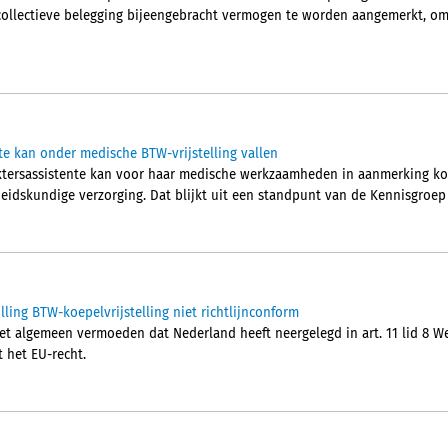
collectieve belegging bijeengebracht vermogen te worden aangemerkt, om
te kan onder medische BTW-vrijstelling vallen
ktersassistente kan voor haar medische werkzaamheden in aanmerking kom
idskundige verzorging. Dat blijkt uit een standpunt van de Kennisgroep
ling BTW-koepelvrijstelling niet richtlijnconform
t algemeen vermoeden dat Nederland heeft neergelegd in art. 11 lid 8 Wet
t het EU-recht.