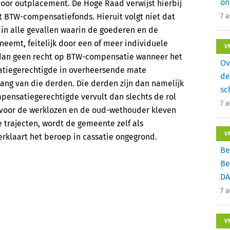
on
voor outplacement. De Hoge Raad verwijst hierbij
 BTW-compensatiefonds. Hieruit volgt niet dat
7 
n alle gevallen waarin de goederen en de
eemt, feitelijk door een of meer individuele
V
 dan geen recht op BTW-compensatie wanneer het
Ov
tiegerechtigde in overheersende mate
de
lang van die derden. Die derden zijn dan namelijk
sc
pensatiegerechtigde vervult dan slechts de rol
7 
n voor de werklozen en de oud-wethouder kleven
trajecten, wordt de gemeente zelf als
V
rklaart het beroep in cassatie ongegrond.
Be
Be
DA
7 
V