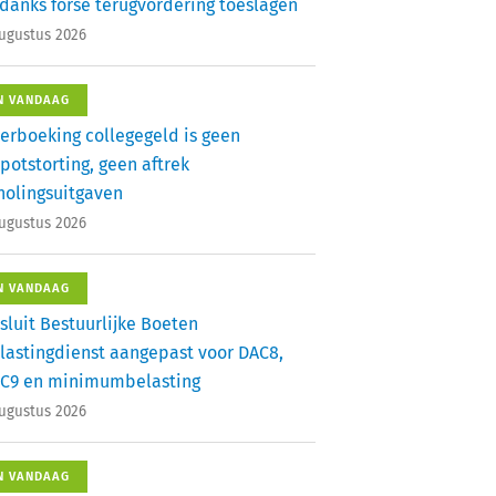
danks forse terugvordering toeslagen
augustus 2026
N VANDAAG
erboeking collegegeld is geen
potstorting, geen aftrek
holingsuitgaven
augustus 2026
N VANDAAG
sluit Bestuurlijke Boeten
lastingdienst aangepast voor DAC8,
C9 en minimumbelasting
augustus 2026
N VANDAAG