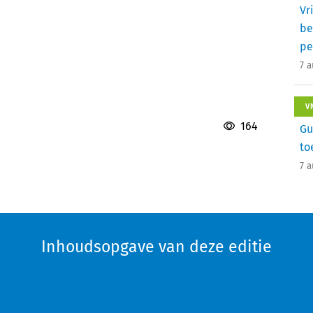
Vr
be
pe
7 
V
164
Gu
to
7 
Inhoudsopgave van deze editie