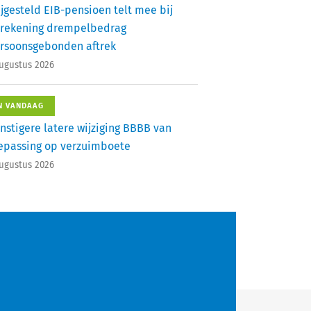
ijgesteld EIB-pensioen telt mee bij
rekening drempelbedrag
rsoonsgebonden aftrek
augustus 2026
N VANDAAG
nstigere latere wijziging BBBB van
epassing op verzuimboete
augustus 2026