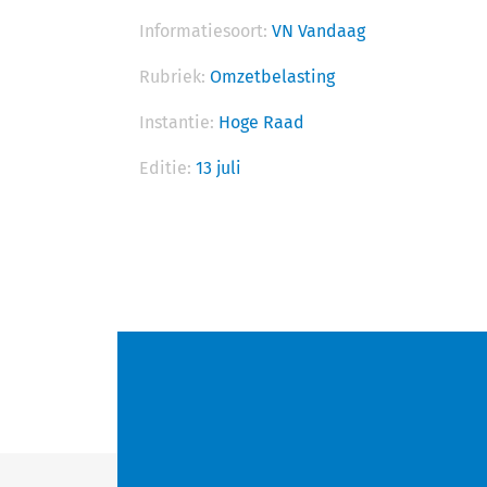
Informatiesoort:
VN Vandaag
Rubriek:
Omzetbelasting
Instantie:
Hoge Raad
Editie:
13 juli