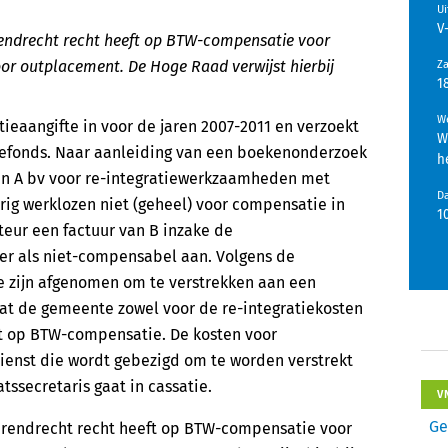
U
V
endrecht recht heeft op BTW-compensatie voor
oor outplacement. De Hoge Raad verwijst hierbij
Z
1
We
eaangifte in voor de jaren 2007-2011 en verzoekt
W
iefonds. Naar aanleiding van een boekenonderzoek
h
 van A bv voor re-integratiewerkzaamheden met
D
rig werklozen niet (geheel) voor compensatie in
1
eur een factuur van B inzake de
r als niet-compensabel aan. Volgens de
ie zijn afgenomen om te verstrekken aan een
at de gemeente zowel voor de re-integratiekosten
ft op BTW-compensatie. De kosten voor
ienst die wordt gebezigd om te worden verstrekt
tssecretaris gaat in cassatie.
V
Ge
rendrecht recht heeft op BTW-compensatie voor