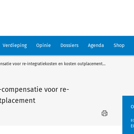
Verdieping
Opinie
Dossiers
Agenda
Shop
Gemeente heeft recht op BTW-compensatie voor re-integratiekosten en kosten outplacement (1)
-compensatie voor re-
utplacement
O
EC
E