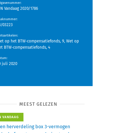
itgavenummer
:
-N Vandaag 2020/1786
aaknummer
:
8/03223
tsartikelen
:
et op het BTW-compensatiefonds, 9, Wet op
et BTW-compensatiefonds, 4
atum
:
0 juli 2020
MEEST GELEZEN
N VANDAAG
en herverdeling box 3-vermogen