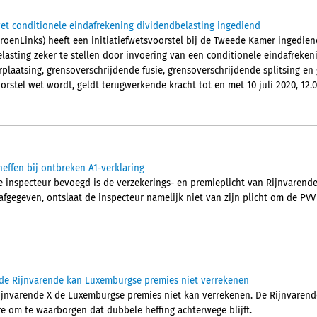
wet conditionele eindafrekening dividendbelasting ingediend
roenLinks) heeft een initiatiefwetsvoorstel bij de Tweede Kamer ingedie
asting zeker te stellen door invoering van een conditionele eindafrekeni
rplaatsing, grensoverschrijdende fusie, grensoverschrijdende splitsing en
orstel wet wordt, geldt terugwerkende kracht tot en met 10 juli 2020, 12.0
effen bij ontbreken A1-verklaring
inspecteur bevoegd is de verzekerings- en premieplicht van Rijnvarende X 
afgegeven, ontslaat de inspecteur namelijk niet van zijn plicht om de PVV 
rde Rijnvarende kan Luxemburgse premies niet verrekenen
ijnvarende X de Luxemburgse premies niet kan verrekenen. De Rijnvaren
re om te waarborgen dat dubbele heffing achterwege blijft.