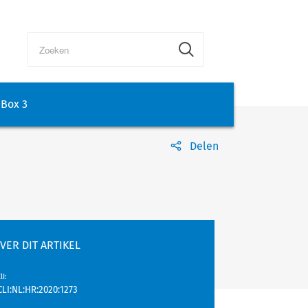
Box 3
Delen
VER DIT ARTIKEL
lI
:
CLI:NL:HR:2020:1273