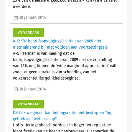
25% van de eerste € 1.006.000 en (83% - 75%=) 8% van het
meerdere.
30 januari 2014
VN VANDAAG
A-G: SW-bedrijfsopvolgingsfaciliteit van 2009 niet
discriminerend bij niet voldoen aan voortzettingseis
A-G IJzerman is van mening dat de
bedrijfsopvolgingsfaciliteit van 2009 met de vrijstelling
van 75% nog binnen de ‘wide margin of appreciation' valt,
zodat er geen sprake is van schending van het
volkenrechtelijke gelijkheidsbeginsel.
30 januari 2014
VN VANDAAG
KB-Lux weigeraar kan heffingsrente niet bestrijden "bij
gebrek aan wetenschap"
Hof 's-Hertogenbosch oordeelt in hoger beroep dat de
identificatie van de heer X betrouwbaar is, aangezien de