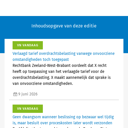
Inhoudsopgave van deze editie
VN VANDAAG
Verlaagd tarief overdrachtsbelasting vanwege onvoorziene
omstandigheden toch toegepast
Rechtbank Zeeland-West-Brabant oordeelt dat X recht
heeft op toepassing van het verlaagde tarief voor de
overdrachtsbelasting. X maakt aannemelijk dat sprake is
van onvoorziene omstandigheden.
9 juni 2026
VN VANDAAG
Geen dwangsom wanneer beslissing op bezwaar wel tijdig
is, maar besluit over proceskosten later wordt verzonden