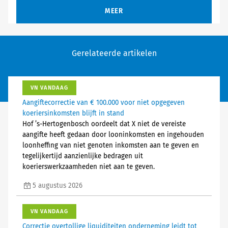
MEER
Gerelateerde artikelen
VN VANDAAG
Aangiftecorrectie van € 100.000 voor niet opgegeven
koeriersinkomsten blijft in stand
Hof ’s-Hertogenbosch oordeelt dat X niet de vereiste
aangifte heeft gedaan door looninkomsten en ingehouden
loonheffing van niet genoten inkomsten aan te geven en
tegelijkertijd aanzienlijke bedragen uit
koerierswerkzaamheden niet aan te geven.
5 augustus 2026
VN VANDAAG
Correctie overtollige liquiditeiten onderneming leidt tot