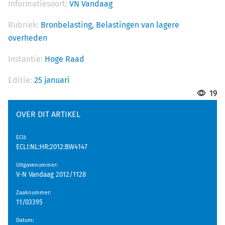
Informatiesoort:
VN Vandaag
Rubriek:
Bronbelasting,
Belastingen van lagere
overheden
Instantie:
Hoge Raad
Editie:
25 januari
19
OVER DIT ARTIKEL
EClI
:
ECLI:NL:HR:2012:BW4147
Uitgavenummer
:
V-N Vandaag 2012/1128
Zaaknummer
:
11/03395
Datum
: