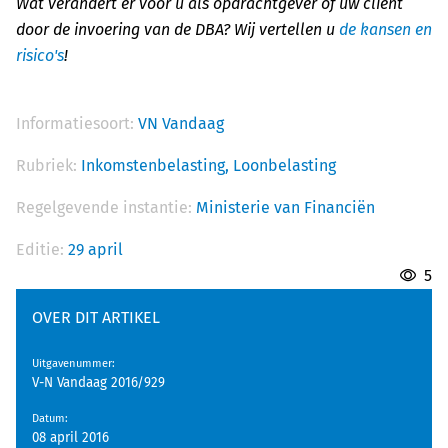
Wat verandert er voor u als opdrachtgever of uw cliënt
door de invoering van de DBA? Wij vertellen u
de kansen en
risico's
!
Informatiesoort:
VN Vandaag
Rubriek:
Inkomstenbelasting,
Loonbelasting
Regelgevende instantie:
Ministerie van Financiën
Editie:
29 april
5
OVER DIT ARTIKEL
Uitgavenummer
:
V-N Vandaag 2016/929
Datum
:
08 april 2016