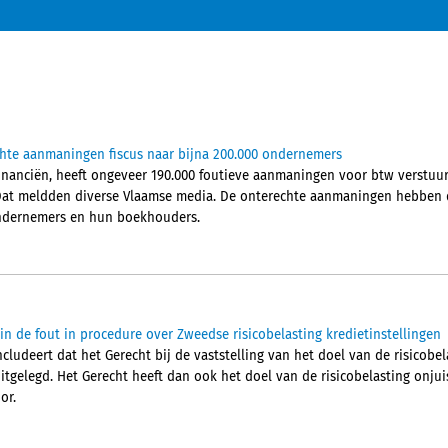
chte aanmaningen fiscus naar bijna 200.000 ondernemers
Financiën, heeft ongeveer 190.000 foutieve aanmaningen voor btw verstu
Dat meldden diverse Vlaamse media. De onterechte aanmaningen hebben d
 ondernemers en hun boekhouders.
in de fout in procedure over Zweedse risicobelasting kredietinstellingen
ludeert dat het Gerecht bij de vaststelling van het doel van de risicobel
itgelegd. Het Gerecht heeft dan ook het doel van de risicobelasting onjuis
or.