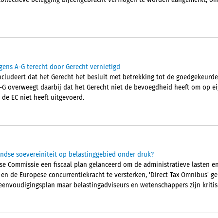
collectieve belegging bijeengebracht vermogen te worden aangemerkt, om
gens A-G terecht door Gerecht vernietigd
cludeert dat het Gerecht het besluit met betrekking tot de goedgekeurd
A-G overweegt daarbij dat het Gerecht niet de bevoegdheid heeft om op eig
 de EC niet heeft uitgevoerd.
ndse soevereiniteit op belastinggebied onder druk?
pese Commissie een fiscaal plan gelanceerd om de administratieve lasten 
n en de Europese concurrentiekracht te versterken, 'Direct Tax Omnibus' 
eenvoudigingsplan maar belastingadviseurs en wetenschappers zijn kritis