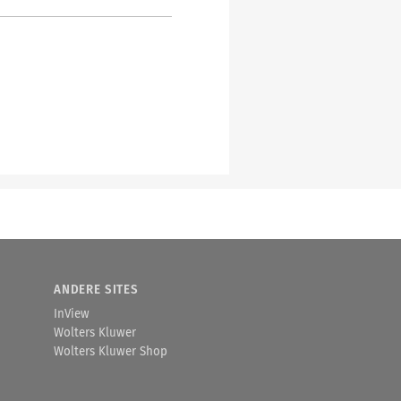
ANDERE SITES
InView
Wolters Kluwer
Wolters Kluwer Shop