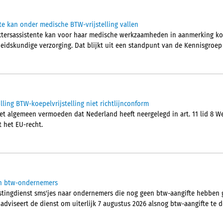
te kan onder medische BTW-vrijstelling vallen
ktersassistente kan voor haar medische werkzaamheden in aanmerking kom
idskundige verzorging. Dat blijkt uit een standpunt van de Kennisgroep
ling BTW-koepelvrijstelling niet richtlijnconform
t algemeen vermoeden dat Nederland heeft neergelegd in art. 11 lid 8 Wet
t het EU-recht.
aan btw-ondernemers
stingdienst sms'jes naar ondernemers die nog geen btw-aangifte hebben 
 adviseert de dienst om uiterlijk 7 augustus 2026 alsnog btw-aangifte te 