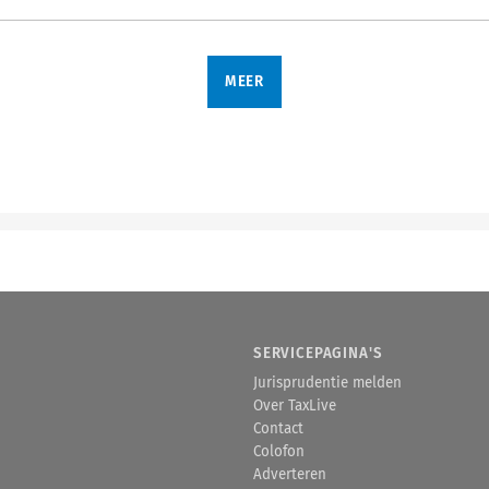
MEER
SERVICEPAGINA'S
Jurisprudentie melden
Over TaxLive
Contact
Colofon
Adverteren