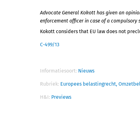
Advocate General Kokott has given an opinion
enforcement officer in case of a compulsory 
Kokott considers that EU law does not preclu
C-499/13
Informatiesoort:
Nieuws
Rubriek:
Europees belastingrecht,
Omzetbel
H&I:
Previews