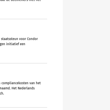
dat de deelnemers niet het
e staatssteun voor Condor
en initiatief een
en compliancekosten van het
genaamd. Het Nederlands
ch.