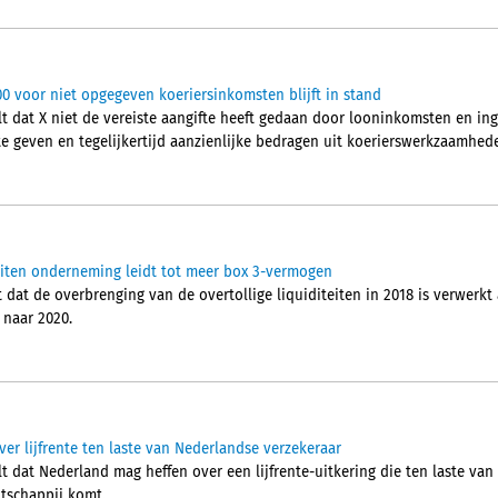
00 voor niet opgegeven koeriersinkomsten blijft in stand
t dat X niet de vereiste aangifte heeft gedaan door looninkomsten en i
e geven en tegelijkertijd aanzienlijke bedragen uit koerierswerkzaamhede
iteiten onderneming leidt tot meer box 3-vermogen
at de overbrenging van de overtollige liquiditeiten in 2018 is verwerkt 
 naar 2020.
er lijfrente ten laste van Nederlandse verzekeraar
 dat Nederland mag heffen over een lijfrente-uitkering die ten laste van
tschappij komt.