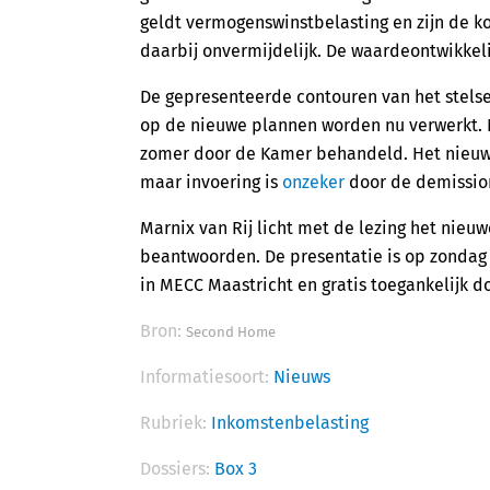
geldt vermogenswinstbelasting en zijn de ko
daarbij onvermijdelijk. De waardeontwikkeli
De gepresenteerde contouren van het stels
op de nieuwe plannen worden nu verwerkt. 
zomer door de Kamer behandeld. Het nieuwe
maar invoering is
onzeker
door de demission
Marnix van Rij licht met de lezing het nieuw
beantwoorden. De presentatie is op zondag 
in MECC Maastricht en gratis toegankelijk d
Bron:
Second Home
Informatiesoort:
Nieuws
Rubriek:
Inkomstenbelasting
Dossiers:
Box 3