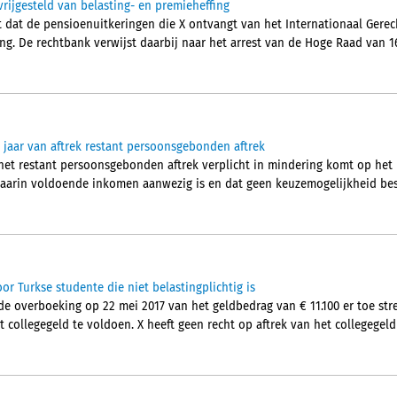
vrijgesteld van belasting- en premieheffing
dat de pensioenuitkeringen die X ontvangt van het Internationaal Gerecht
ng. De rechtbank verwijst daarbij naar het arrest van de Hoge Raad van 16
jaar van aftrek restant persoonsgebonden aftrek
het restant persoonsgebonden aftrek verplicht in mindering komt op het
aarin voldoende inkomen aanwezig is en dat geen keuzemogelijkheid besta
or Turkse studente die niet belastingplichtig is
e overboeking op 22 mei 2017 van het geldbedrag van € 11.100 er toe st
t collegegeld te voldoen. X heeft geen recht op aftrek van het collegegeld