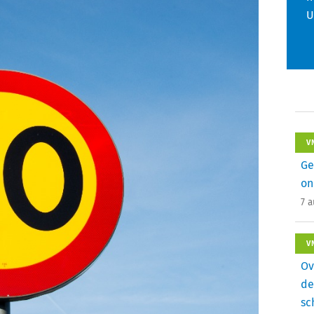
U
V
Ge
on
7 
V
Ov
de
sc