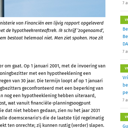
7 
V
isterie van Financiën een lijvig rapport opgeleverd
Be
 de hypotheekrenteaftrek. Ik schrijf ‘zogenaamd’,
Be
em bestaat helemaal niet. Men ziet spoken. Hoe zit
DA
7 
er om gaat. Op 1 januari 2001, met de invoering van
V
woningbezitter met een hypotheeklening een
Vr
en van 30 jaar. Die termijn loopt af op 1 januari
be
ngbezitters geconfronteerd met een beperking van
pe
 dan nog een hypotheeklening hebben uiteraard,
7 
lost, wat vanuit financiële-planningsoogpunt
die dat niet hebben gedaan, zien nu het jaar 2031
lle doemscenario’s die de laatste tijd regelmatig
V
ekt ten onrechte; zij kunnen rustig (verder) slapen.
Gu