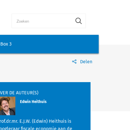
Box 3
Delen
VER DE AUTEUR(S)
Edwin Heithuis
rof.dr.mr. E.J.W. (Edwin) Heithuis is
oogleraar fiscale economie aan de