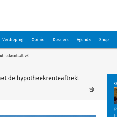
Verdieping
Opinie
Dossiers
Agenda
Shop
otheekrenteaftrek!
met de hypotheekrenteaftrek!
O
P
h