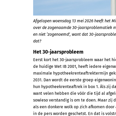
Afgelopen woensdag 13 mei 2026 heeft het Min
over de zogenaamde 30-jaarsproblematiek met
en niet ‘zogenoemd’, want dat 30-jaarsproble
dat?
Het 30-jaarsprobleem
Eerst kort het 30-jaarsprobleem waar het hi
de huidige Wet IB 2001, heeft iedere eigen
maximale hypotheekrenteaftrektermijn gekreg
2031. Dan wordt de eerste groep eigenwoni
hun hypotheekrenteaftrek in box 1. Áls zij
want velen hebben die vóór die tijd al afge
sowieso verstandig is om te doen. Maar zij 
als een donkere wolk op zich afkomen door a
in de pers worden geschetst. En dat is volstr