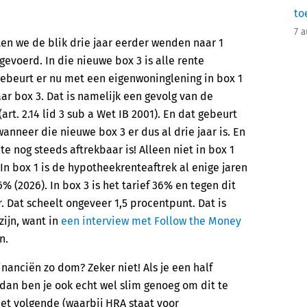
to
7 
n we de blik drie jaar eerder wenden naar 1
evoerd. In die nieuwe box 3 is alle rente
ebeurt er nu met een eigenwoninglening in box 1
aar box 3. Dat is namelijk een gevolg van de
rt. 2.14 lid 3 sub a Wet IB 2001). En dat gebeurt
wanneer die nieuwe box 3 er dus al drie jaar is. En
e nog steeds aftrekbaar is! Alleen niet in box 1
 In box 1 is de hypotheekrenteaftrek al enige jaren
% (2026). In box 3 is het tarief 36% en tegen dit
. Dat scheelt ongeveer 1,5 procentpunt. Dat is
zijn, want in
een interview met Follow the Money
n.
inanciën zo dom? Zeker niet! Als je een half
 dan ben je ook echt wel slim genoeg om dit te
het volgende (waarbij HRA staat voor