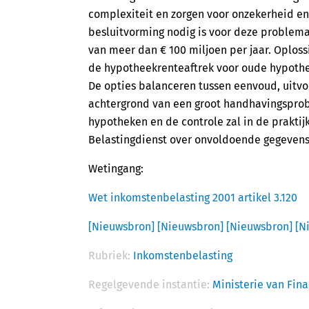
complexiteit en zorgen voor onzekerheid en 
besluitvorming nodig is voor deze problem
van meer dan € 100 miljoen per jaar. Oploss
de hypotheekrenteaftrek voor oude hypothek
De opties balanceren tussen eenvoud, uitvo
achtergrond van een groot handhavingsprobl
hypotheken en de controle zal in de praktij
Belastingdienst over onvoldoende gegevens
Wetingang:
Wet inkomstenbelasting 2001 artikel 3.120
[Nieuwsbron]
[Nieuwsbron]
[Nieuwsbron]
[N
Rubriek:
Inkomstenbelasting
Regelgevende instantie:
Ministerie van Fin