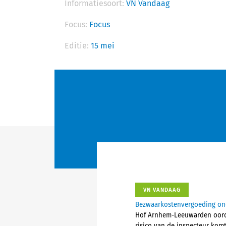
Informatiesoort:
VN Vandaag
Focus:
Focus
Editie:
15 mei
VN VANDAAG
Bezwaarkostenvergoeding ond
Hof Arnhem-Leeuwarden oordee