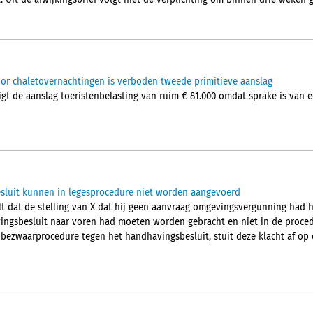
. Uit de afwijkingsbrief volgt niet de verplichting om binnen drie weken 
oor chaletovernachtingen is verboden tweede primitieve aanslag
igt de aanslag toeristenbelasting van ruim € 81.000 omdat sprake is van
sluit kunnen in legesprocedure niet worden aangevoerd
t dat de stelling van X dat hij geen aanvraag omgevingsvergunning had 
ngsbesluit naar voren had moeten worden gebracht en niet in de procedu
 bezwaarprocedure tegen het handhavingsbesluit, stuit deze klacht af op 