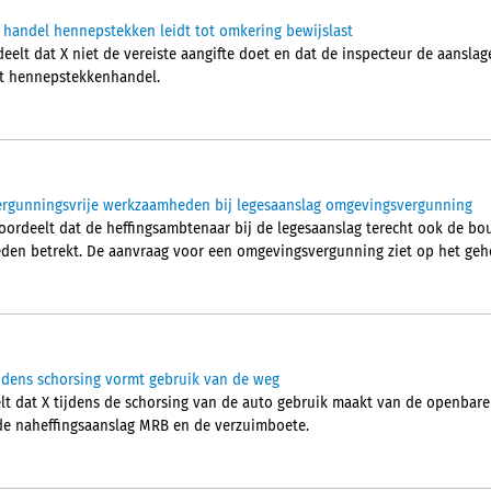
 handel hennepstekken leidt tot omkering bewijslast
lt dat X niet de vereiste aangifte doet en dat de inspecteur de aanslag
it hennepstekkenhandel.
rgunningsvrije werkzaamheden bij legesaanslag omgevingsvergunning
ordeelt dat de heffingsambtenaar bij de legesaanslag terecht ook de b
den betrekt. De aanvraag voor een omgevingsvergunning ziet op het geh
jdens schorsing vormt gebruik van de weg
t dat X tijdens de schorsing van de auto gebruik maakt van de openbare
de naheffingsaanslag MRB en de verzuimboete.