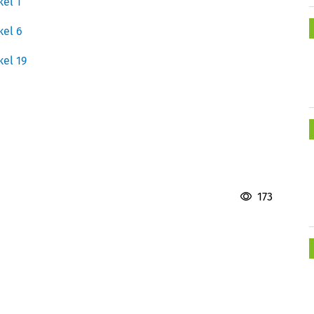
kel 1
kel 6
kel 19
n
173