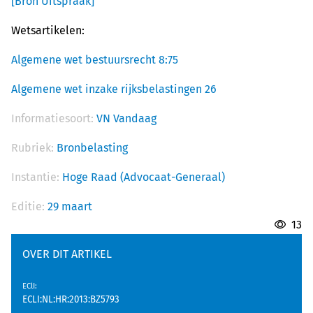
[Bron Uitspraak]
Wetsartikelen:
Algemene wet bestuursrecht 8:75
Algemene wet inzake rijksbelastingen 26
Informatiesoort:
VN Vandaag
Rubriek:
Bronbelasting
Instantie:
Hoge Raad (Advocaat-Generaal)
Editie:
29 maart
13
OVER DIT ARTIKEL
EClI
:
ECLI:NL:HR:2013:BZ5793