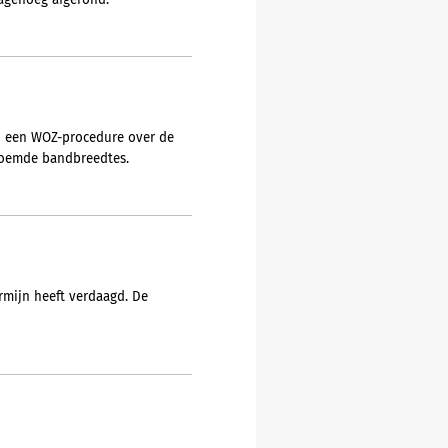
agenoeg afgerond.
n een WOZ-procedure over de
enoemde bandbreedtes.
rmijn heeft verdaagd. De