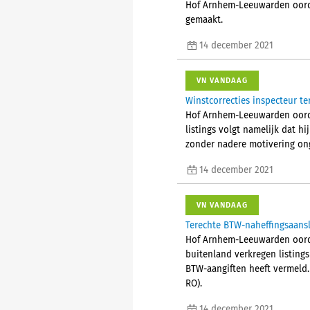
Hof Arnhem-Leeuwarden oorde
gemaakt.
14 december 2021
VN VANDAAG
Winstcorrecties inspecteur t
Hof Arnhem-Leeuwarden oordee
listings volgt namelijk dat h
zonder nadere motivering onge
14 december 2021
VN VANDAAG
Terechte BTW-naheffingsaansl
Hof Arnhem-Leeuwarden oordee
buitenland verkregen listings
BTW-aangiften heeft vermeld.
RO).
14 december 2021