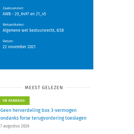
Zaaknummer
:
AWB - 20_6497 en 21_45
Wetsartikelen
:
Algemene wet bestuursrecht, 8:58
Datum
:
22 november 2021
MEEST GELEZEN
VN VANDAAG
Geen herverdeling box 3-vermogen
ondanks forse terugvordering toeslagen
7 augustus 2026