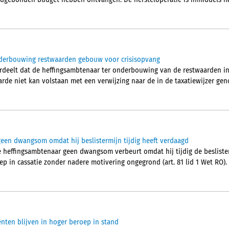
ndgebonden budget hebben ontvangen. De hersteloperatie is inmiddels n
nderbouwing restwaarden gebouw voor crisisopvang
deelt dat de heffingsambtenaar ter onderbouwing van de restwaarden i
rde niet kan volstaan met een verwijzing naar de in de taxatiewijzer g
een dwangsom omdat hij beslistermijn tijdig heeft verdaagd
 heffingsambtenaar geen dwangsom verbeurt omdat hij tijdig de besliste
p in cassatie zonder nadere motivering ongegrond (art. 81 lid 1 Wet RO).
ten blijven in hoger beroep in stand