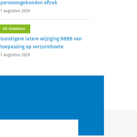
persoonsgebonden aftrek
7 augustus 2026
VN VANDAAG
Gunstigere latere wijziging BBBB van
toepassing op verzuimboete
7 augustus 2026