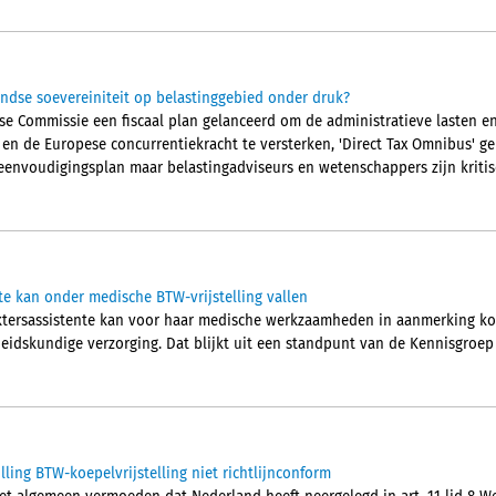
ndse soevereiniteit op belastinggebied onder druk?
pese Commissie een fiscaal plan gelanceerd om de administratieve lasten 
n en de Europese concurrentiekracht te versterken, 'Direct Tax Omnibus' 
eenvoudigingsplan maar belastingadviseurs en wetenschappers zijn kritis
te kan onder medische BTW-vrijstelling vallen
ktersassistente kan voor haar medische werkzaamheden in aanmerking kom
idskundige verzorging. Dat blijkt uit een standpunt van de Kennisgroep
ling BTW-koepelvrijstelling niet richtlijnconform