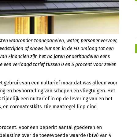
sten waaronder zonnepanelen, water, personenvervoer,
wedstrijden of shows kunnen in de EU omlaag tot een
 van Financiën zijn het na jaren onderhandelen eens
ie een verlaagd tarief tussen 0 en 5 procent voor zeven
et gebruik van een nultarief maar dat was alleen voor
ring en bevoorrading van schepen en vliegtuigen. Het
ijdelijk een nultarief in op de levering van en het
 en coronatestkits. Die maatregel liep eind
 procent. Voor een beperkt aantal goederen en
belasting over de toegevoegde waarde (btw) van 9