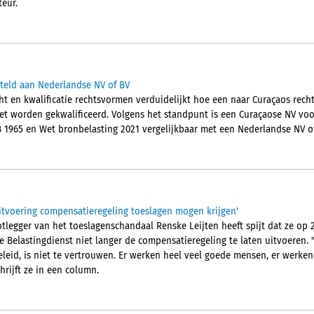
eur.
steld aan Nederlandse NV of BV
ht en kwalificatie rechtsvormen verduidelijkt hoe een naar Curaçaos rec
et worden gekwalificeerd. Volgens het standpunt is een Curaçaose NV vo
B 1965 en Wet bronbelasting 2021 vergelijkbaar met een Nederlandse NV of
uitvoering compensatieregeling toeslagen mogen krijgen'
legger van het toeslagenschandaal Renske Leijten heeft spijt dat ze op 2
 Belastingdienst niet langer de compensatieregeling te laten uitvoeren.
eleid, is niet te vertrouwen. Er werken heel veel goede mensen, er werken
hrijft ze in een column.