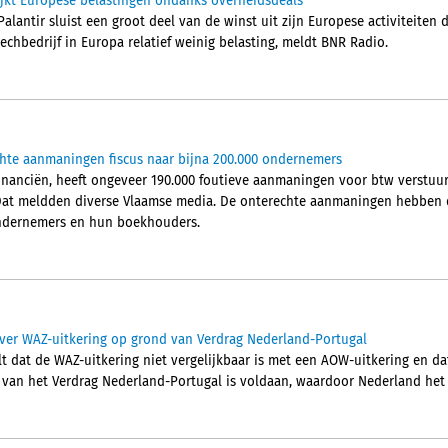
ijkt Europese belastingen ondanks overheidsdeals
alantir sluist een groot deel van de winst uit zijn Europese activiteiten
techbedrijf in Europa relatief weinig belasting, meldt BNR Radio.
chte aanmaningen fiscus naar bijna 200.000 ondernemers
Financiën, heeft ongeveer 190.000 foutieve aanmaningen voor btw verstu
Dat meldden diverse Vlaamse media. De onterechte aanmaningen hebben d
 ondernemers en hun boekhouders.
ver WAZ-uitkering op grond van Verdrag Nederland-Portugal
t dat de WAZ-uitkering niet vergelijkbaar is met een AOW-uitkering en da
2 van het Verdrag Nederland-Portugal is voldaan, waardoor Nederland het 