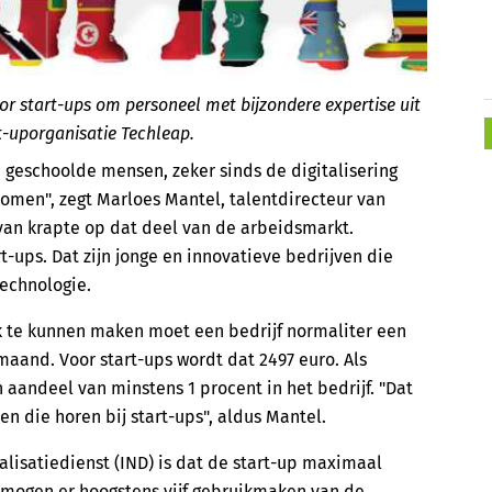
r start-ups om personeel met bijzondere expertise uit
t-uporganisatie Techleap.
h geschoolde mensen, zeker sinds de digitalisering
nomen", zegt Marloes Mantel, talentdirecteur van
 van krapte op dat deel van de arbeidsmarkt.
-ups. Dat zijn jonge en innovatieve bedrijven die
echnologie.
 te kunnen maken moet een bedrijf normaliter een
maand. Voor start-ups wordt dat 2497 euro. Als
aandeel van minstens 1 procent in het bedrijf. "Dat
en die horen bij start-ups", aldus Mantel.
lisatiedienst (IND) is dat de start-up maximaal
mogen er hoogstens vijf gebruikmaken van de