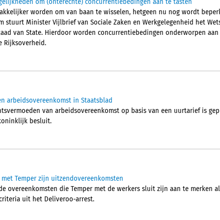
elijkheden om (onterechte) concurrentiebedingen aan te tasten
kkelijker worden om van baan te wisselen, hetgeen nu nog wordt beper
 stuurt Minister Vijlbrief van Sociale Zaken en Werkgelegenheid het Wet
Raad van State. Hierdoor worden concurrentiebedingen onderworpen aan e
 Rijksoverheid.
n arbeidsovereenkomst in Staatsblad
tsvermoeden van arbeidsovereenkomst op basis van een uurtarief is gepu
oninklijk besluit.
 met Temper zijn uitzendovereenkomsten
de overeenkomsten die Temper met de werkers sluit zijn aan te merken a
criteria uit het Deliveroo-arrest.