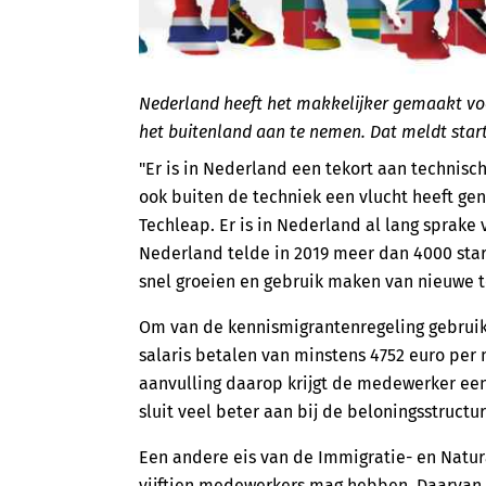
Nederland heeft het makkelijker gemaakt voo
het buitenland aan te nemen. Dat meldt star
"Er is in Nederland een tekort aan technisc
ook buiten de techniek een vlucht heeft ge
Techleap. Er is in Nederland al lang sprake
Nederland telde in 2019 meer dan 4000 start
snel groeien en gebruik maken van nieuwe t
Om van de kennismigrantenregeling gebruik
salaris betalen van minstens 4752 euro per 
aanvulling daarop krijgt de medewerker een 
sluit veel beter aan bij de beloningsstructur
Een andere eis van de Immigratie- en Natura
vijftien medewerkers mag hebben. Daarvan 